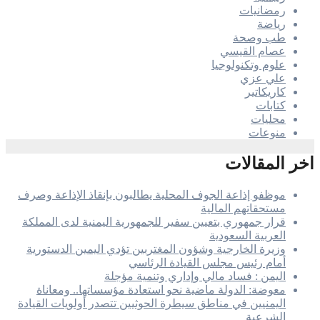
رمضانيات
رياضة
طب وصحة
عصام القيسي
علوم وتكنولوجيا
علي عزي
كاريكاتير
كتابات
محليات
منوعات
اخر المقالات
موظفو إذاعة الجوف المحلية يطالبون بإنقاذ الإذاعة وصرف
مستحقاتهم المالية
قرار جمهوري بتعيين سفير للجمهورية اليمنية لدى المملكة
العربية السعودية
وزيرة الخارجية وشؤون المغتربين تؤدي اليمين الدستورية
أمام رئيس مجلس القيادة الرئاسي
اليمن : فساد مالي وإداري وتنمية مؤجلة
معوضة: الدولة ماضية نحو استعادة مؤسساتها.. ومعاناة
اليمنيين في مناطق سيطرة الحوثيين تتصدر أولويات القيادة
الشرعية