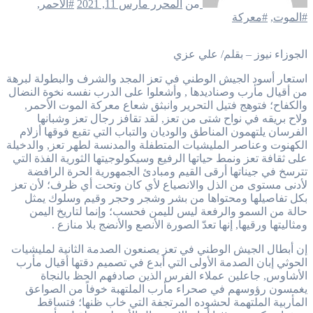
من
المحرر
مارس 11, 2021
#الأحمر
,
#الموت
,
#معركة
الجوزاء نيوز – بقلم/ علي عزي
استعار أسود الجيش الوطني في تعز المجد والشرف والبطولة لبرهة
من أقيال مأرب وصناديدها , وأشعلوا على الدرب نفسه نخوة النضال
والكفاح؛ فتوهج فتيل التحرير وانبثق شعاع معركة الموت الأحمر,
ولاح بريقه في نواح شتى من تعز, لقد تقافز رجال تعز وشبانها
الفرسان يلتهمون المناطق والوديان والتباب التي تقبع فوقها أزلام
الكهنوت وعناصر المليشيات المتطفلة والمدنسة لطهر تعز, والدخيلة
على ثقافة تعز ونمط حياتها الرفيع وسيكولوجيتها الثورية الفذة التي
تترسخ في جيناتها أرقى القيم ومبادئ الجمهورية الحرة الرافضة
لأدنى مستوى من الذل والانصياع لأي كان وتحت أي ظرف؛ لأن تعز
بكل تفاصيلها ومحتواها من بشر وشجر وحجر وقيم وسلوك يمثل
حالة من السمو والرفعة ليس لليمن فحسب؛ وإنما لتاريخ اليمن
ومثاليتها ورقيها, إنها تعدّ الصورة الأنصع والأنضج بلا منازع .
إن أبطال الجيش الوطني في تعز يصنعون الصدمة الثانية لمليشيات
الحوثي إبان الصدمة الأولى التي أبدع في تصميم دقتها أقيال مأرب
الأشاوس, جاعلين عملاء الفرس الذين صادفهم الحظ بالنجاة
يغمسون رؤوسهم في صحراء مأرب الملتهبة خوفاً من الصواعق
المأربية الملتهمة لحشوده المرتجفة التي خاب ظنها؛ فتساقط