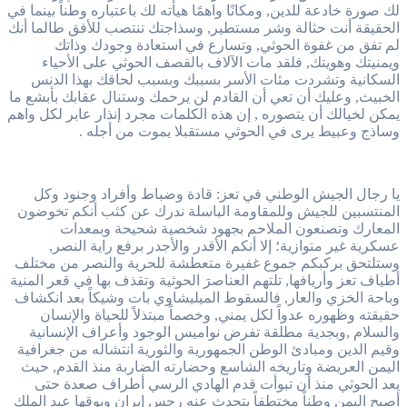
لك صورة خادعة للدين, ومكانًا واهمًا هيأته لك باعتباره وطناً بينما في
الحقيقة أنت حثالة وشر مستطير, وسذاجتك تنتصب للأفق طالما أنك
لم تفق من غفوة الحوثي, وتسارع في استعادة وجودك وذاتك
ويمنيتك وهويتك, فلقد مات الآلاف بالقصف الحوثي على الأحياء
السكانية وتشردت مئات الأسر بسببك وبسبب لحاقك بهذا الدنس
الخبيث, وعليك أن تعي أن القادم لن يرحمك وستنال عقابك بأبشع ما
يمكن لخيالك أن يتصوره , إن هذه الكلمات مجرد إنذار عابر لكل واهم
وساذج وعبيط يرى في الحوثي مستقبلا يموت من أجله .
يا رجال الجيش الوطني في تعز: قادة وضباط وأفراد وجنود وكل
المنتسبين للجيش وللمقاومة الباسلة ندرك عن كثب أنكم تخوضون
المعارك وتصنعون الملاحم بجهود شخصية شحيحة وبمعدات
عسكرية غير متوازية؛ إلا أنكم الأقدر والأجدر برفع راية النصر,
وستلتحق بركبكم جموع غفيرة متعطشة للحرية والنصر من مختلف
أطياف تعز وأريافها, تلتهم العناصرَ الحوثية وتقذف بها في قعر المنية
وباحة الخزي والعار, فالسقوط الميليشاوي بات وشيكاً بعد انكشاف
حقيقته وظهوره عدواً لكل يمني, وخصماً مبتذلاً للحياة والإنسان
والسلام ,وبجدية مطلقة تفرض نواميس الوجود وأعراف الإنسانية
وقيم الدين ومبادئ الوطن الجمهورية والثورية انتشاله من جغرافية
اليمن العريضة وتاريخه الشاسع وحضارته الضاربة منذ القدم, حيث
يعد الحوثي منذ أن تبوأت قدم الهادي الرسي أطراف صعدة حتى
أصبح اليمن وطناً مختطفاً يتحدث عنه رجس إيران وبوقها عبد الملك