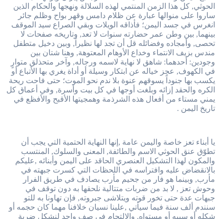
الحوثي, كل هذا الزمن المنتمي لهذه السلالة ونهجها والحكام الذين
ساروا على منوالها عبارة عن ظلام دامس وقهر بواح وظلم جائر
انغرس في جسد اليمن؛ فأذاقه الويلات وبقي الصراع سيد الموقف
بينهما, بين وطن عمر حضارته سنوات لا تعد, وتاريخه صفحات لا
تحصى, وأمجاده وفضائله قل أن تجد لها نظيراً, وبين دخيل متطفل
مندس بزيف الانتماء وخداع الأوهام المعتوهة, وهنا شتان بين
وجودين: أحدهما: شاهق لا نهاية لاسمه ورجاله, وآخر متحذلق متوارٍ
في الكهوف, عجز خياله عن ابتكار وسيلة أو أداة يغري بها الأتباع أو
يكسب بها جنوداً يسوقهم عنوة بلا ندم نحو الموت؛ حتى فاحت ريحة
الكره والحقد إزائه وبلغت أوجها في كل بيت وأسرة, وفي أعماق كل
يمني مستاء من أفعال هذه الشرذمة وهمجيتها الأقبح والأفظع في
تاريخ اليمن .
يا أبناء تعز خاصة واليمن عامة ,إنها النهاية الحتمية التي يجب أن
تطوّق عنق الحوثي الاسم والطائفة, المعنى والسلوك, المنتسب
والمكون لهذا التشكيل العنصري الحاقد على اليمن وأبنائه ,عليكم
بالانقضاض عليه وافتراسه في اللحظات التي كسرت جبهته في
مأرب, وبينما هو فار من جحيم مأرب يصادف في طريق الفرار
وحوش تعز , لا بد من ضربات متتالية نلحقها به دون توقف في
جبهات عدة حتى تخور قوته ويتلاشى جبروته, فإن تهاونا به للتو
سنندم ألف سنة فيما سيأتي ,علينا نسيان خلافنا مهما كان حجمه أو
شكله أو سببه أو مستواه, والالتحام في صف واحد لنشكل ضربة