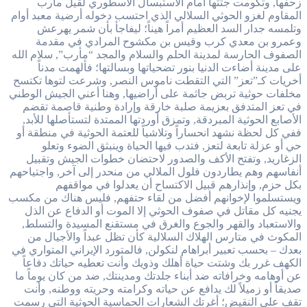
زحفها, وتكومت جثثها أمام الاستبسال الأسطوري لقيل مأرب
المقاوم لغزو الحوثي السلالي الذي احتسب دخوله أرضية معبد أوام
وتلمسه جدار السد العظيم أمراً هيناً؛ ليفاجأ بأن شمر يهرعش
وعمرو بن معدي كرب وقيس بن مكشوح المرادي في مقدمة
الصفوف الحارسة لمدينة الحلم والسلام والمجد “مأرب”, سلام الله
على مدينة أضاءت الدنيا بنور تضحياتها وبسالتها؛ فألهمت مدناً
أخريات كـ”تعز” التي التقطت ناموس النصر, وشرعت لتوها تكتسح
مخلفات حوثية تربض جاثمة على أراضيها, وهنا أعني الجيش الوطني
في تعز المتدفق بعزيمة صلبة خارقة وإرادة وطنية قاصمة تقضم
الأصابع الحوثية المبردقة, وتمزق أوردتها الممتدة لتستأصلها للأبد,
ففي كل لحظة نشهد انحساراً وتلاشياً للعتمة الحوثية في منطقة أو
حي أو عزلة تابعة لتعز, فتدب فيها الحياة وينبثق الضوء وتعلو
الزغاريد, وتفتح الأكف والصدور لاحتضان خطوات الجيش وتقبيل
أنفاسهم وهم يطاردون فلول الملالي من منحدر إلى آخر, واجتياحهم
بكل حزم, وإنذارهم قبيل الاكتساح أن يعدلوا في مواقفهم
ويستسلموا لإخوانهم أفضل من لقاء حتفهم, فليس هناك من مكسب
يجنيه كل مقاتل في صفوف الحوثي إلا الموت أو الدفاع عن الذل
والاستعباد والقهر والجوع والغرق في مستقنع المسيدة والتسلط,
المكوث في متارس الهلاك السلالية كأن تظل عبداً والأجيال من
بعدك – بحسب تعبير أبراهام لنكولن, فالمتورد الإيراني المتواري في
الكهف غرر بك وشتت حياة أهلك وذويك وأنت تعطيه حياتك دفاعاً
عن أوهامه وخرافاته ضد أبناء جلدتك ومدينتك, ضد من كان يوماً ما
صديقاً أو زميلاً لك يدافع عن حياته وكرامته وحريته ووطنه, وأنت
تقف على النقيض؛ أغرتك الشعارات الحماسية الحوثية التي رسمت