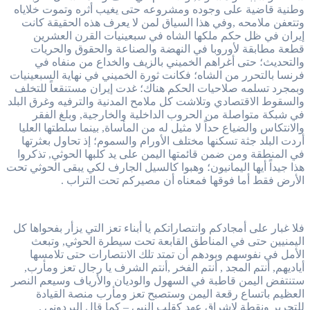
وطنية قاضية على وجوده ومشروعه حتى يغيب أثره وتموت خلاياه
وتتعفن ملامحه ,وفي هذا السياق لمن لا يعرف هذه الحقيقة كانت
إيران في ظل حكم ملكها الشاه في سبعينيات القرن العشرين
قطعة مطابقة لأوروبا في النهضة والصناعة والحقوق والحريات
والتحديث؛ حتى أغراهم الخميني بالزيف والخداع من منفاه في
فرنسا بالتحرر من الشاه؛ فكانت ثورة الخميني في نهاية السبعينيات
وبمجرد تسلمه صلاحيات الحكم هناك؛ غدت إيران مستنقعاً للتخلف
والسقوط الاقتصادي وتلاشت كل ملامح المدنية والترفيه وغرق البلد
في شبكة متواصلة من الحروب الداخلية والخارجية, وبلغ الفقر
والانتكاس والضياع حداً لا مثيل له من المأساة, بينما سلطتها العليا
أردت البلد جثة تسكنها مختلف الأورام والسموم؛ إذ تحاول بعثرتها
في المنطقة ومن ضمن قائمتها اليمن على يد كلبها الحوثي, تذكروا
هذا جيداً أيها اليمانيون؛ وهبوا كالسيل الجارف لكي يبقى الحوثي تحت
الأرض فقط أما فوقها فمعناه أن مصيركم تحت التراب .
فلا غبار على أمجادكم وانتصاراتكم يا أبناء تعز التي يزأر بفحواها كل
اليمنيين حتى في المناطق القابعة تحت سيطرة الحوثي, وتبعث
الأمل في نفوسهم وبودهم أن تمتد تلك الانتصارات حتى تلامسها
أياديهم, أنتم المجد , أنتم الفخر ,أنتم الشرف يا رجال تعز ومأرب,
ستنتفض اليمن قاطبة في السهول والوديان والأرياف وسيعم النصر
العظيم باتساع رقعة اليمن وستصبح تعز ومأرب منصة القيادة
للتحرير ونقطة لإشراق عهد كقلب النبي – كما قال البردوني .