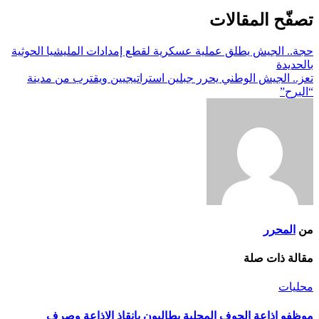
تصفّح المقالات
حجة.. الجيش يطلق عملية عسكرية لقطع إمدادات المليشيا الحوثية
بالحديدة
تعز.. الجيش الوطني يحرر جبلين استراتيجيين ويقترب من مدينة
“البرح”
من
المحرر
مقالة ذات صلة
محليات
موظفو إذاعة الجوف المحلية يطالبون بإنقاذ الإذاعة وصرف