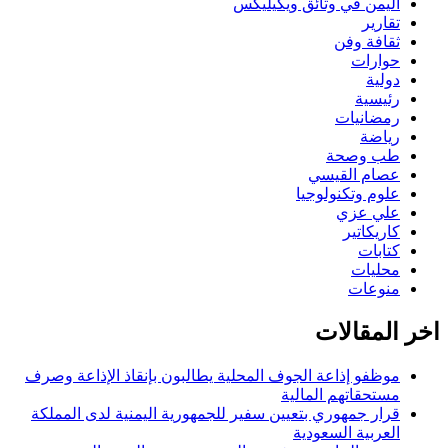
اليمن في وثائق ويكيليكس
تقارير
ثقافة وفن
حوارات
دولية
رئيسية
رمضانيات
رياضة
طب وصحة
عصام القيسي
علوم وتكنولوجيا
علي عزي
كاريكاتير
كتابات
محليات
منوعات
اخر المقالات
موظفو إذاعة الجوف المحلية يطالبون بإنقاذ الإذاعة وصرف
مستحقاتهم المالية
قرار جمهوري بتعيين سفير للجمهورية اليمنية لدى المملكة
العربية السعودية