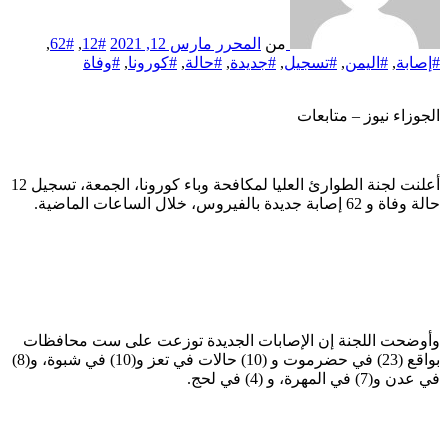
من
المحرر
مارس 12, 2021
#12
,
#62
,
#إصابة
,
#اليمن
,
#تسجيل
,
#جديدة
,
#حالة
,
#كورونا
,
#وفاة
الجوزاء نيوز – متابعات
أعلنت لجنة الطوارئ العليا لمكافحة وباء كورونا، الجمعة، تسجيل 12
حالة وفاة و 62 إصابة جديدة بالفيروس، خلال الساعات الماضية.
وأوضحت اللجنة إن الإصابات الجديدة توزعت على ست محافظات
بواقع (23) في حضرموت و (10) حالات في تعز و(10) في شبوة، و(8)
في عدن و(7) في المهرة، و (4) في لحج.