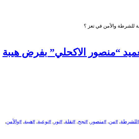
ية للشرطة والأمن في تعز ؟
لعميد “منصور الاكحلي” بفرض هيبة
للشرطة
,
#من
,
#منصور
,
#نجح
,
#نقلة
,
#نور
,
#نوعية
,
#هيبة
,
#والأمن
,