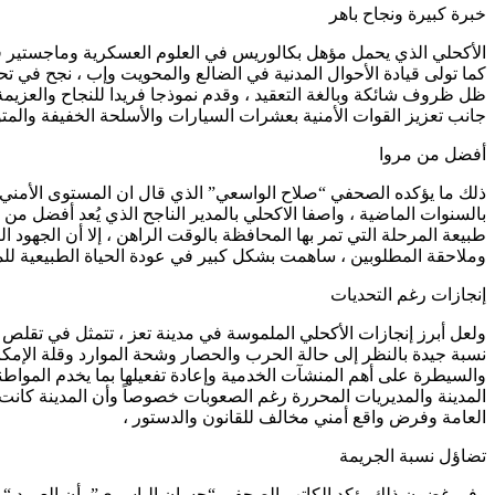
خبرة كبيرة ونجاح باهر
الأكحلي الذي يحمل مؤهل بكالوريس في العلوم العسكرية وماجستير في
كما تولى قيادة الأحوال المدنية في الضالع والمحويت وإب ، نجح في 
جانب تعزيز القوات الأمنية بعشرات السيارات والأسلحة الخفيفة والمتو
أفضل من مروا
ذلك ما يؤكده الصحفي “صلاح الواسعي” الذي قال ان المستوى الأمني شهد
بالسنوات الماضية ، واصفا الاكحلي بالمدير الناجح الذي يُعد أفضل م
طبيعة المرحلة التي تمر بها المحافظة بالوقت الراهن ، إلا أن الجهود ال
وملاحقة المطلوبين ، ساهمت بشكل كبير في عودة الحياة الطبيعية لل
إنجازات رغم التحديات
نسبة جيدة بالنظر إلى حالة الحرب والحصار وشحة الموارد وقلة الإمكان
والسيطرة على أهم المنشآت الخدمية وإعادة تفعيلها بما يخدم المواطنين
المدينة والمديريات المحررة رغم الصعوبات خصوصاً وأن المدينة كان
العامة وفرض واقع أمني مخالف للقانون والدستور ،
تضاؤل نسبة الجريمة
وفي غضون ذلك يؤكد الكاتب الصحفي “حسان الياسري”، أن العميد “من