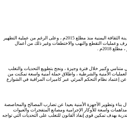
فيما كانت مدينة تعز تعيش ظروف استثنائية و أوضاع مأساوية وكارثية افرزتها الحرب المدمرة التي شنتها مليشيات الانقلاب السلالية على مدينة الثقافة اليمنية منذ مطلع 2015م ، وعلى الرغم من عملية التطهير
 والتطرف وعمليات التقطع والنهب والاختطفات وغير ذلك من أعمال
 2018م .
تنامي وكبير خلال فترة وجيزة ، ونجح بتطويع التحديات والتغلب
لعمليات الأمنية والشرطية ، واطلاق حملة أمنية واسعة تمكنت من
 عن إعتماد نظام التحكم المرئي عبر كاميرات المراقبة في الشوارع
ي في مدينة تعز ، إلا أن الأكحلي الذي تسلم مهامه رسميا في21 يانير 2018م عمل على إستكمال بناء وتطوير الأجهزة الأمنية بعيدا عن تضارب المصالح والمحاصصة
داهمات واسعة للأوكار الإجرامية ومصانع المتفجرات والعبوات
ربة بهدف تمكين قوى إنفاذ القانون للتغلب على التحديات التي تواجه