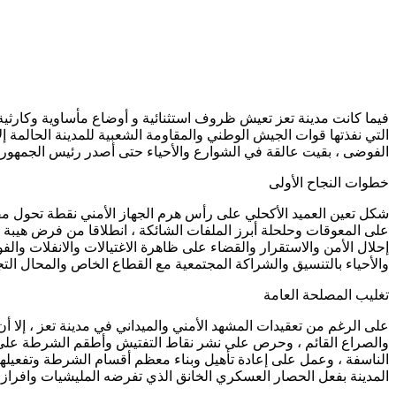
التي نفذتها قوات الجيش الوطني والمقاومة الشعبية للمدينة الحالمة إل
الفوضى ، بقيت عالقة في الشوارع والأحياء حتى أصدر رئيس الجمهورية قرا
خطوات النجاح الأولى
شكل تعين العميد الأكحلي على رأس هرم الجهاز الأمني نقطة تحول مف
على المعوقات وحلحلة أبرز الملفات الشائكة ، انطلاقا من فرض هيبة 
إحلال الأمن والاستقرار والقضاء على ظاهرة الاغتيالات والانفلات وال
والأحياء بالتنسيق والشراكة المجتمعية مع القطاع الخاص والمحال التجا
تغليب المصلحة العامة
والصراع القائم ، وحرص على نشر نقاط التفتيش وأطقم الشرطة على مدا
الناسفة ، وعمل على إعادة تأهيل وبناء معظم أقسام الشرطة وتفعيلها 
المدينة بفعل الحصار العسكري الخانق الذي تفرضه المليشيات وافرازات