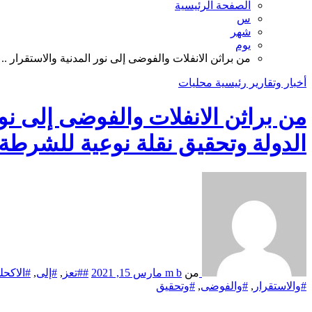
الصفحة الرئيسية
س
شهر
يوم
من براثن الانفلات والفوضى إلى نور المدنية والاستقرار 
أخبار وتقارير
رئيسية
محليات
من براثن الانفلات والفوضى إلى نو
الدولة وتحقيق نقلة نوعية للشرطة 
من
m b
مارس 15, 2021
##تعز
,
#إلى
,
#الاكحل
#والاستقرار
,
#والفوضى
,
#وتحقيق