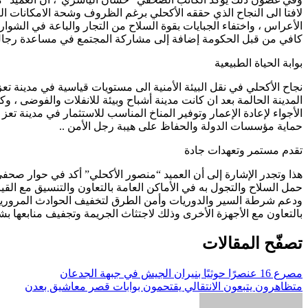
لافتا الى النجاح الذي حققه الأكحلي برغم الظروف وشحة الامكانات ال
الأعراس ، واختفاء الجبايات بقوة السلاح من التجار والباعة في الشوا
كافي من قبل الحكومة إضافة إلى مشاركة المجتمع في مساعدة رجال ا
بوابة الحياة الطبيعية
نجاح الأكحلي في نقل البيئة الأمنية الى مستويات قياسية في مدينة تع
المدينة الحالمة بعد ان كانت مدينة أشباح وبيئة للانفلات والفوضى ، و
الأجواء لإعادة الإعمار وتوفير المناخ المناسب للاستثمار في مدينة 
حماية مؤسسات الدولة والحفاظ على هيبة رجل الأمن ..
تقدم مستمر وتعهدات جادة
هذا وتجدر الإشارة إلى أن العميد “منصور الأكحلي” أكد في حوار صح
حمل السلاح والتجول به في الأماكن العامة بالتعاون والتنسيق مع القي
ودعم شرطة السير والدوريات وأمن الطرق لتخفيف الحوادث المرورية بال
بالتعاون مع الأجهزة الأخرى وذلك لاجتثاث الجريمة وتجفيف منابعها بش
تصفّح المقالات
مصرع 16 عنصرًا حوثيًا بنيران الجيش في جبهة الجدعان
متظاهرون يتبعون الانتقالي يقتحمون بوابات قصر معاشيق بعدن