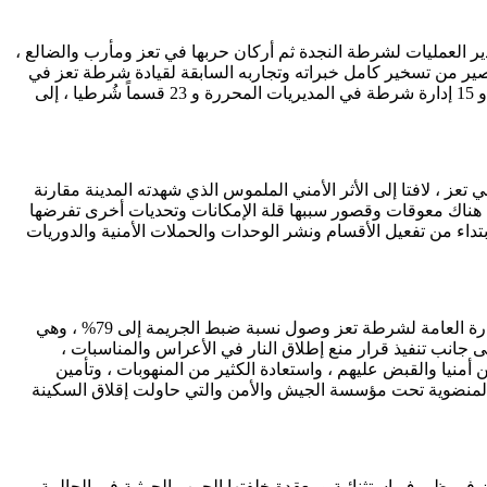
ر العمليات لشرطة النجدة ثم أركان حربها في تعز ومأرب والضالع ،
قصير من تسخير كامل خبراته وتجاربه السابقة لقيادة شرطة تعز في
ظل ظروف شائكة وبالغة التعقيد ، وقدم نموذجا فريدا للنجاح والعزيمة رغم شحة الإمكانيات وقلة الموارد ، وعمل على تفعيل 10 إدارات أمن و 15 إدارة شرطة في المديريات المحررة و 23 قسماً شُرطيا ، إلى
ز ، لافتا إلى الأثر الأمني الملموس الذي شهدته المدينة مقارنة
أن هناك معوقات وقصور سببها قلة الإمكانات وتحديات أخرى تفرضها
 ابتداء من تفعيل الأقسام ونشر الوحدات والحملات الأمنية والدوريات
ولعل أبرز إنجازات الأكحلي الملموسة في مدينة تعز ، تتمثل في تقلص نسبة الجريمة والعنف إلى أقل من 11% ، في وقت تؤكد فيه تقارير الإدارة العامة لشرطة تعز وصول نسبة ضبط الجريمة إلى 79% ، وهي
ى جانب تنفيذ قرار منع إطلاق النار في الأعراس والمناسبات ،
 أمنيا والقبض عليهم ، واستعادة الكثير من المنهوبات ، وتأمين
 المنضوية تحت مؤسسة الجيش والأمن والتي حاولت إقلاق السكينة
في ظروف استثنائية ومعقدة خلفتها الحرب الحوثية في الحالمة ،