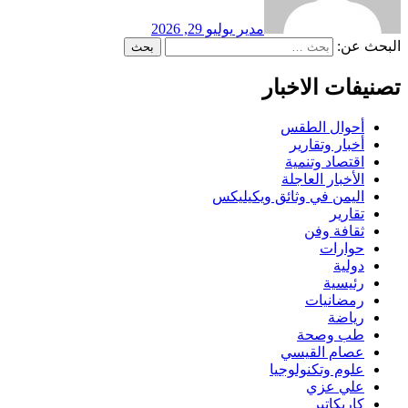
مدير
يوليو 29, 2026
البحث عن:
تصنيفات الاخبار
أحوال الطقس
أخبار وتقارير
اقتصاد وتنمية
الأخبار العاجلة
اليمن في وثائق ويكيليكس
تقارير
ثقافة وفن
حوارات
دولية
رئيسية
رمضانيات
رياضة
طب وصحة
عصام القيسي
علوم وتكنولوجيا
علي عزي
كاريكاتير