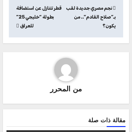
تصفّح
نجم مصري جديدة لقب
قطر تتنازل عن استضافة
المقالات
بـ”صلاح القادم”.. من
بطولة “خليجي 25”
يكون؟
للعراق
من
المحرر
مقالة ذات صلة