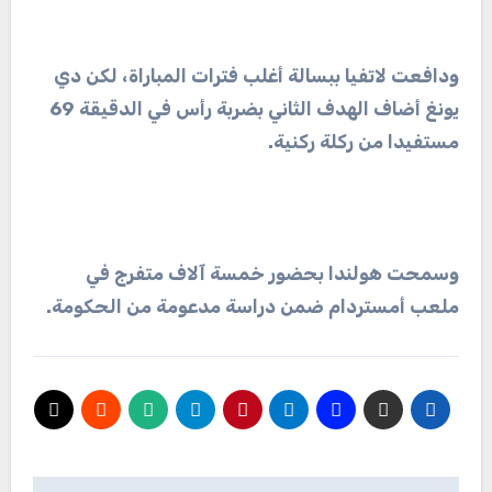
ودافعت لاتفيا ببسالة أغلب فترات المباراة، لكن دي
يونغ أضاف الهدف الثاني بضربة رأس في الدقيقة 69
مستفيدا من ركلة ركنية.
وسمحت هولندا بحضور خمسة آلاف متفرج في
ملعب أمستردام ضمن دراسة مدعومة من الحكومة.