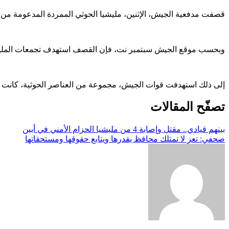
قصفت مدفعية الجيش، الإثنين، مليشيا الحوثي الممردة المدعومة من
وبحسب موقع الجيش سبتمبر نت، فإن القصف استهدف تجمعات المليشيا 
إلى ذلك استهدفت قوات الجيش، مجموعة من العناصر الحوثية، كانت تحاو
تصفّح المقالات
بينهم قيادي.. مقتل وإصابة 4 من مليشيا الحزام الأمني في أبين
صحفي: تعز لا تمتلك محافظ يقدرها ويتابع حقوقها ومستحقاتها