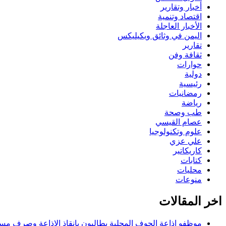
أخبار وتقارير
اقتصاد وتنمية
الأخبار العاجلة
اليمن في وثائق ويكيليكس
تقارير
ثقافة وفن
حوارات
دولية
رئيسية
رمضانيات
رياضة
طب وصحة
عصام القيسي
علوم وتكنولوجيا
علي عزي
كاريكاتير
كتابات
محليات
منوعات
اخر المقالات
موظفو إذاعة الجوف المحلية يطالبون بإنقاذ الإذاعة وصرف مستح