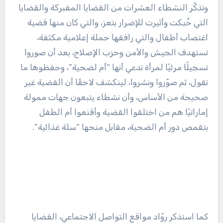
وتذكّر النشطاء العشرات من القضايا المفبركة والقضايا
التي حُبكت وأثيرت للإضرار بتعز، والتي كان منها قضية
اغتصاب أطفال والتي رافقها حملة إعلامية مكثفة،
تستهدف الجيش والأمن وحزب الإصلاح، بعد أن صوروا
تسجيلًا مرئيًا لمرأة تدعي أنها “أم لضحية”، وحفظوها ما
تقول، ثم صوّروا ونشروا، لينكشف لاحقًا أن القضية غير
صحيحة من الأساس، وأن نشطاء يتبعون جهات ممولة
إماراتيًا هم من اختلقوا القضية وأقنعوا أم الطفل
بتقمص دور أم الضحية، مقابل منحها “سلة غذائية”.
كما استذكر روّاد مواقع التواصل الاجتماعي، القضايا