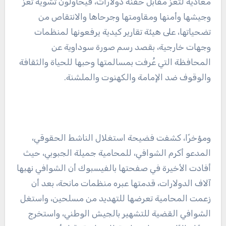
معادية لتعز مقابل حفنة دولارات، فيحاولون تشويه تعز
وجيشها وأمنها ومقاومتها وجرحاها والانتقاص من
تضحياتها، على هيئة تقارير كيدية يرفعونها لمنظمات
وجهات خارجية، بقصد رسم صورة سوداوية عن
المحافظة التي عُرفت بمسالمتها وحبها للحياة والثقافة
والوقوف ضد الإمامة والكهنوت والملشنة.
ومؤخرًا، كشفت فضيحة استغلال الناشط الحقوقي،
المدعو أكرم الشوافي، للمحامية جميلة الجبوبي، حيث
أفادت الأخيرة في صفحتها بالفيسبوك أن الشوافي نهبها
آلاف الدولارات، قدمتها عبره منظمات مانحة، بعد أن
زعمت المحامية تعرضها للتهديد من مسلحين، واستغل
الشوافي القضية للتشهير بالجيش الوطني، واستخرج