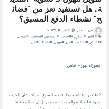
ة.. هل تستفيد تعز من “فضائ
ح” نشطاء الدفع المسبق؟
من
المحرر
أكتوبر 10, 2021
##تعز
,
#الدفع
,
#المدينة
,
#المسبق
,
#تستفيد
,
#تمويل
,
#فضائح
,
#لـتشويه
,
#من
,
#مهول
,
#نشطاء
,
#هل
الجوزاء نيوز – خاص
لا تقتصر معاناة مدينة تعز، منذ سبع سنوات، على الحرب
الحوثية الجائرة والحصار المطبق، بل إن حربًا مختلفة