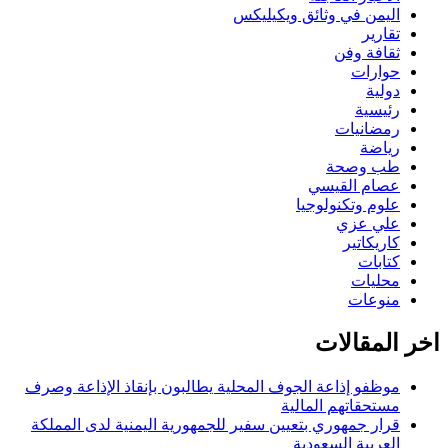
اليمن في وثائق ويكيليكس
تقارير
ثقافة وفن
حوارات
دولية
رئيسية
رمضانيات
رياضة
طب وصحة
عصام القيسي
علوم وتكنولوجيا
علي عزي
كاريكاتير
كتابات
محليات
منوعات
اخر المقالات
موظفو إذاعة الجوف المحلية يطالبون بإنقاذ الإذاعة وصرف
مستحقاتهم المالية
قرار جمهوري بتعيين سفير للجمهورية اليمنية لدى المملكة
العربية السعودية