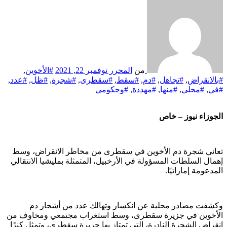
من
المحرر
نوفمبر 22, 2021
#الأخوين
,
#بالانقراض
,
#تجاهل
,
#دم
,
#سقط
,
#سقطرى
,
#شجرة
,
#ظل
,
#عدد
,
#في
,
#محلي
,
#منها
,
#مهددة
,
#وحكومي
الجوزاء نيوز – خاص
تعاني شجرة دم الأخوين في سقطرى من مخاطر الانقراض، وسط
إهمال السلطات المسؤولة في الأرخبيل، المتمثلة بمليشيا الانتقالي
المدعومة إماراتيًا.
وكشفت مصادر محلية عن انكسار وتهالك عدد من أشجار دم
الأخوين في جزيرة سقطرى، وسط استغراب مجتمعي ومخاوف من
انقراض الشجرة النادرة، التي تمتاز بها جزيرة سقطرى، وتمثل كنزًا