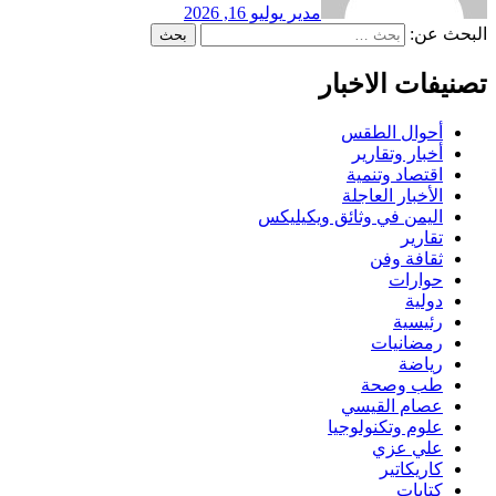
مدير
يوليو 16, 2026
البحث عن:
تصنيفات الاخبار
أحوال الطقس
أخبار وتقارير
اقتصاد وتنمية
الأخبار العاجلة
اليمن في وثائق ويكيليكس
تقارير
ثقافة وفن
حوارات
دولية
رئيسية
رمضانيات
رياضة
طب وصحة
عصام القيسي
علوم وتكنولوجيا
علي عزي
كاريكاتير
كتابات