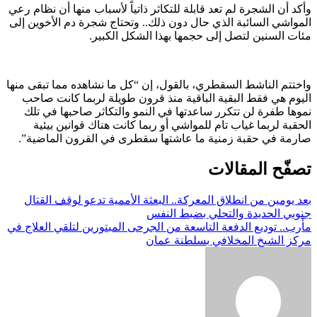
وأكد أن الشجرة لم تعد قابلة للتكاثر ذاتياً لأسباب منها أن نظام رعي
المواشي السائبة الذي حال دون ذلك.. وتحتاج شجرة دم الأخوين إلى
مئات السنين لتصل إلى حجمها بهذا الشكل الكبير.
واختتم الناشط السقطري، بالقول، إن “كل ما نشاهده مما تبقى منها
اليوم هي فقط البقية الباقية منذ قرون طويلة لربما كانت صاحب
نموها طفرة لن تتكرر ساعدتها في النمو والتكاثر صاحبها في تلك
الحقبة لربما غياب تام للمواشي أو ربما كانت هناك قوانين بيئية
صارمة في حقبة زمنية ما عاشتها سقطرى في القرون الماضية”.
تصفّح المقالات
بعد يومين من انطلاق المعركة.. البعثة الأممية تدعو لوقف القتال
جنوبي الحديدة والتحلي بضبط النفس
مأرب.. توديع الدفعة التاسعة من الجرحى المبتورين لتلقي العلاج في
مركز الشيخ المخلافي بسلطنة عمان