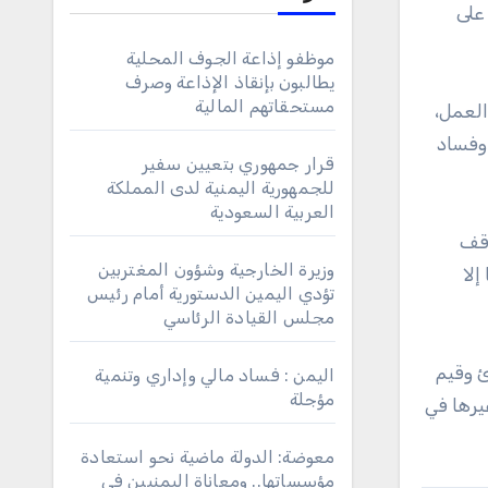
على
موظفو إذاعة الجوف المحلية
يطالبون بإنقاذ الإذاعة وصرف
مستحقاتهم المالية
العمل،
 وفساد
قرار جمهوري بتعيين سفير
للجمهورية اليمنية لدى المملكة
العربية السعودية
وقف
وزيرة الخارجية وشؤون المغتربين
إلا
تؤدي اليمين الدستورية أمام رئيس
مجلس القيادة الرئاسي
ئ وقيم
اليمن : فساد مالي وإداري وتنمية
مؤجلة
يرها في
معوضة: الدولة ماضية نحو استعادة
مؤسساتها.. ومعاناة اليمنيين في