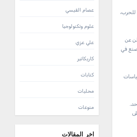
عصام القيسي
للحرب،
علوم وتكنولوجيا
لن عن
علي عزي
صنع في
كاريكاتير
كتابات
ياسات
محليات
حد.
منوعات
لى
اخر المقالات