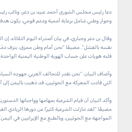
دعا رئيس مجلس الشورى أحمد عبيد بن دغر، ونائب رئيس
وحوار وطني شامل برعاية أممية ودعم قومي، يكون هدفه
وقال بن دغر وجباري، في بيان أصدراه اليوم الثلاثاء، إن
نفسه بالفشل”. مضيفًا “نحن أمام وطن ممزق، ينزف دمً
قلبه هويات على حساب الهوية الوطنية اليمنية الواحدة”
وأضاف البيان: “نحن نقدر للتحالف العربي جهوده السياسي
التي قادت المعركة مع الحوثيين، قد ذهبت باليمن إلى 
وأكد البيان أن قيام الشرعية بمهامها وواجباتها الدستور
مضيفًا “لقد تنازلت الشرعية كثيرًا عن دورها الريادي القياد
المواجهة مع الحوثيين، وبالطبع مع الإيرانيين في اليمن”