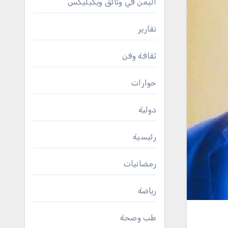
اليمن في وثائق ويكيليكس
تقارير
ثقافة وفن
حوارات
دولية
رئيسية
رمضانيات
رياضة
طب وصحة