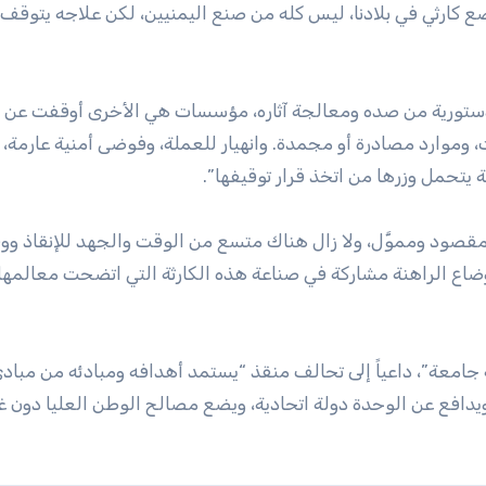
وضع كارثي في بلادنا، ليس كله من صنع اليمنيين، لكن علاجه يتوقف 
دستورية من صده ومعالجة آثاره، مؤسسات هي الأخرى أوقفت عن 
، وموارد مصادرة أو مجمدة. وانهيار للعملة، وفوضى أمنية عارمة،
يتحمل وزرها من اتخذ قرار توقيفها”.
مقصود ومموَّل، ولا زال هناك متسع من الوقت والجهد للإنقاذ و
لأوضاع الراهنة مشاركة في صناعة هذه الكارثة التي اتضحت معالمها 
 جامعة”، داعياً إلى تحالف منقذ “يستمد أهدافه ومبادئه من مباد
ويدافع عن الوحدة دولة اتحادية، ويضع مصالح الوطن العليا دون غ