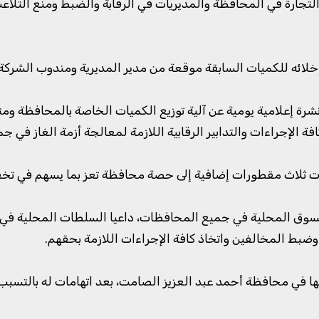
ارة في المحافظة والمديريات في الرقابة والضبط ومنع التلاعب بم
إخلائه للكميات السابقة موقعة من مدير المديرية ومندوب الشرك
نشرة إعلامية يومية عن آلية توزيع الكميات الخاصة بالمحافظة وم
فة الإجراءات والتدابير الرقابية اللازمة لمعالجة أزمة الغاز في 
مدت ثلاث مقطورات إضافية إلى حصة محافظة تعز بما يسهم في تخف
 60% من الكميات المطلوبة للسوق المحلية في جميع المحافظات، داعيا السلطات 
وضبط المخالفين واتخاذ كافة الإجراءات اللازمة بحقهم.
عها في محافظة أحمد عبد العزيز الصامت، بعد اتهامات له بالتسبب