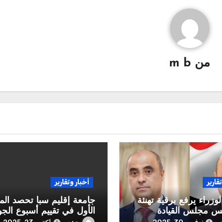
من
m b
قارير
أخبار وتقارير
وزراء يرفع برقية تهنئة
جامعة إقليم سبأ تحصد الم
يس مجلس القيادة
الأول في تقييم أسبوع الجو
الرئاسي بالذكرى الـ 58
على مستوى الجامعات اليمن