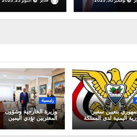
ر
مدير
نوفمبر 30, 2025
أكتوبر 23, 2025
ال الوطني المجيد
الحكومية والأهلية.
رئيسية
مهوري بتعيين سفير
وزيرة الخارجية وشؤون
ية اليمنية لدى المملكة
المغتربين تؤدي اليمين
 السعودية
الدستورية أمام رئيس م
القيادة الرئاسي