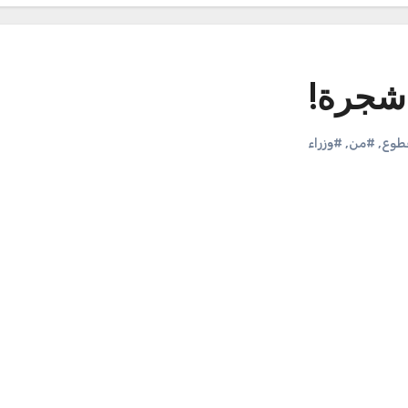
شجرة!
طوع
,
#من
,
#وزراء