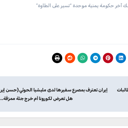
سك آخر حكومة يمنية موحدة “تسير على الطاوة”
البات
إيران تعترف بمصرع سفيرها لدى مليشيا الحوثي (حسن إيرل
هل تعرض لكورونا أم خرج جثة ممزقة.. 