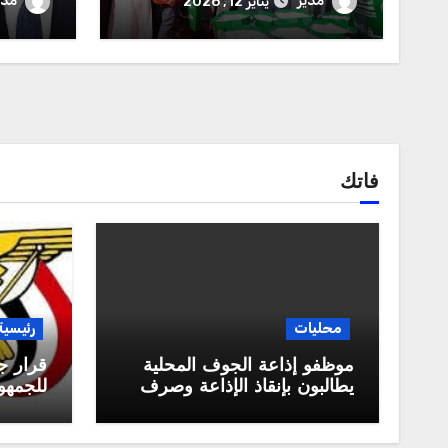
مدير
مدي
يناير 12, 2026
في المناطق الصحراوية
للاستقل
فاتك
محليات
رئيسية
موظفو إذاعة الجوف المحلية
قرار ج
يطالبون بإنقاذ الإذاعة وصرف
للجمهور
مستحقاتهم المالية
العربية