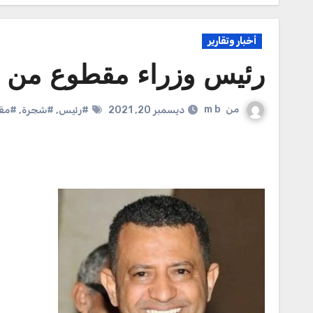
أخبار وتقارير
رئيس وزراء مقطوع من 
من
m b
ديسمبر 20, 2021
#رئيس
,
#شجرة
,
#مق