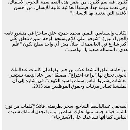
كثيرة، ‏فيه نعم كثيرة، من ضمن هذه النعم نعمة اللحوم، الأسماك،
وهي نعمة مهمة جداً، قيمتها الغذائية عالية للإنسان، من أحسن
الأغذية التي يتغذى بها الإنسان.”
الكاتب والسياسي اليمني محمد جميح، علق ساخرًا في منشورٍ تابعه
(الجوزاء نيوز): “‏شوفوا على كلام يستحق لوحة مميزة تتعلق على
أكبر شارع في العاصمة!.. ‏أصلاً، مش أي واحد يصلح يكون “علَم
هدى”. المسألة صعبة يا “نواصب”.
من جانبه، علق الناشط غلاب بن جبر، بقوله إن كلمات عبدالملك
الحوثي تحتاج لها “براعة اختراع”. مضيفًا “بس عاد النِعمة تشتشي
معاشات يشتروا الناس سمك يا سيد الكهف”. في إشارة إلى أن
المليشيا تصادر مرتبات وحقوق الموظفين منذ 2015.
الصحفي عبدالباسط الشاجع، سخر بطريقته، قائلا: “‏كلمات من نور:
للشمة فوائد جمة، منها تخليك تسلطن، ومنها تجعل أسنانك شديدة
البياض، كما أنها تساعدك على الاسترخاء”.