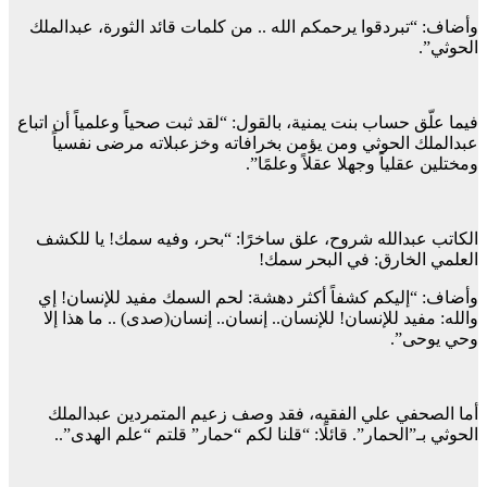
وأضاف: “تبردقوا يرحمكم الله .. من كلمات قائد الثورة، عبدالملك
الحوثي”.
فيما علّق حساب بنت يمنية، بالقول: “‏لقد ثبت صحياً وعلمياً أن اتباع
‎عبدالملك الحوثي ومن يؤمن بخرافاته وخزعبلاته مرضى نفسياً
ومختلين عقلياً وجهلا عقلاً وعلمًا”.
الكاتب عبدالله شروح، علق ساخرًا: “بحر، وفيه سمك! يا للكشف
العلمي الخارق: في البحر سمك!
وأضاف: “إليكم كشفاً أكثر دهشة: لحم السمك مفيد للإنسان! إي
والله: مفيد للإنسان! للإنسان.. إنسان.. إنسان(صدى) .. ما هذا إلا
وحي يوحى”.
أما الصحفي علي الفقيه، فقد وصف زعيم المتمردين عبدالملك
الحوثي بـ”الحمار”. قائلًا: “قلنا لكم “حمار” قلتم “علم الهدى”..