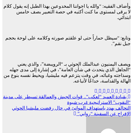
وأضاف الفقيه: “والله يا اخواننا المخدوعين بهذا الطبل إنه يقول كلام
لا يرقى لمستوى ما كنت أكتبه في حصة التعبير بصف خامس
ابتدائي.
وتابع: “سيظل حماراً حتى لو علقتم صورته وكلامه على لوحة بحجم
جبل نقم”.
ويصف اليمنيون عبدالملك الحوثي بـ “الرويبضة”، والذي يعني
“الجاهل الذي يتحدث في شأن العامة”، في إشارة إلى مدى جهله
وسذاجته وغبائه، في وقت يتزعم فيه مليشيا، ويحيط نفسه بنوع من
الهالة والقداسة، خداعًا لأتباعه.
تصفّح
بقيادة العميد “لعكب”.. قوات الجيش والعمالقة تسيطر على مدينة
“النقوب” الاستراتيجية غرب شبوة
المقالات
التحالف يهدد باستهداف الموانئ في حال رفضت مليشيا الحوثي
الإفراج عن السفينة “روابي”