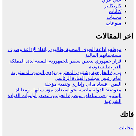
كاريكاتير
كتابات
محليات
منوعات
اخر المقالات
موظفو إذاعة الجوف المحلية يطالبون بإنقاذ الإذاعة وصرف
مستحقاتهم المالية
قرار جمهوري بتعيين سفير للجمهورية اليمنية لدى المملكة
العربية السعودية
وزيرة الخارجية وشؤون المغتربين تؤدي اليمين الدستورية
أمام رئيس مجلس القيادة الرئاسي
اليمن : فساد مالي وإداري وتنمية مؤجلة
معوضة: الدولة ماضية نحو استعادة مؤسساتها.. ومعاناة
اليمنيين في مناطق سيطرة الحوثيين تتصدر أولويات القيادة
الشرعية
فاتك
محليات