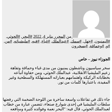
من
المحرر
يناير 4, 2022
#البحر
,
#الحوثي
,
#اليمنيون
,
#جهل
,
#سمك
,
#عبدالملك
,
#غباء
,
#فيه
,
#مليشياته
,
#من
,
#و
,
#وحماقة
,
#يسخرون
الجوزاء نيوز – خاص
سخر سياسيون وناشطون يمنيون من مدى غباء وحماقة وتفاهة
زعيم المليشيا الانقلابية، عبدالملك الحوثي، ومن حفاوة أتباعه
بخطاباته الركيكة واهتمامهم بعباراته المستهلكة والسطحية وغير
المفيدة، باعتبارها كلمات من نور.
جاء ذلك في تفاعلات واسعة ساخرة من اللوحة الضخمة التي رفعتها
سلطات المليشيا في إحدى شوارع صنعاء، تتضمن عبارة من خطاب
لعبدالملك الحوثي، قال فيه: “البحر نعمة وفوائده كثيرة ومنافعه