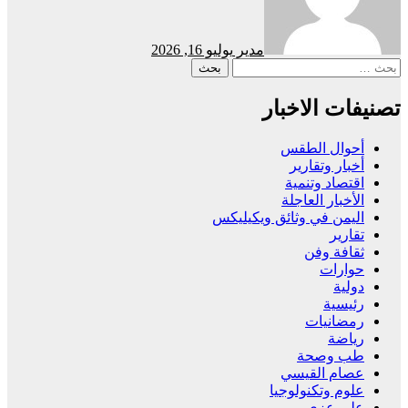
مدير
يوليو 16, 2026
البحث
عن:
تصنيفات الاخبار
أحوال الطقس
أخبار وتقارير
اقتصاد وتنمية
الأخبار العاجلة
اليمن في وثائق ويكيليكس
تقارير
ثقافة وفن
حوارات
دولية
رئيسية
رمضانيات
رياضة
طب وصحة
عصام القيسي
علوم وتكنولوجيا
علي عزي