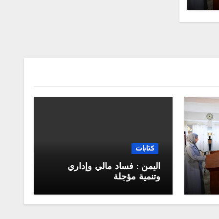
كتابات
اليمن : فساد مالي وإداري
وتنمية مؤجلة
جلس