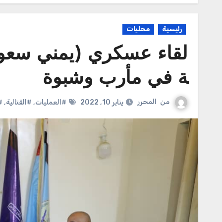
رئيسية
محليات
لقاء عسكري (يمني سعودي
ة في مأرب وشبوة
من
المحرر
يناير 10, 2022
#العمليات
,
#القتالية
,
#