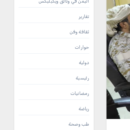
اليمن في وثائق ويكيليكس
تقارير
ثقافة وفن
حوارات
دولية
رئيسية
رمضانيات
رياضة
طب وصحة