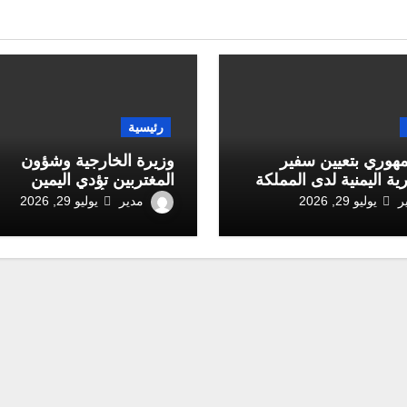
رئيسية
هوري بتعيين سفير
وزيرة الخارجية وشؤون
ية اليمنية لدى المملكة
المغتربين تؤدي اليمين
 السعودية
الدستورية أمام رئيس مج
ر
مدير
يوليو 29, 2026
يوليو 29, 2026
القيادة الرئاسي