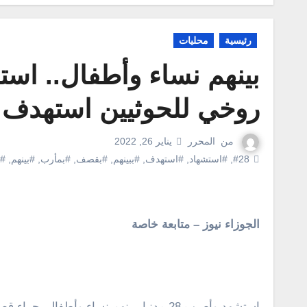
رئيسية
محليات
روخي للحوثيين استهدف حي
من
المحرر
يناير 26, 2022
#28
,
#استشهاد
,
#استهدف
,
#ببينهم
,
#بقصف
,
#بمأرب
,
#بينهم
,
#ح
الجوزاء نيوز – متابعة خاصة
استشهد وأصيب 28 مدنيا، بينهم نساء وأطف