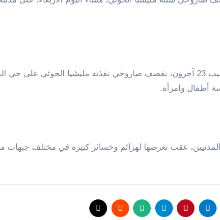
وقالت مصادر محلية إن 5 مدنيين قتلوا، بينهم امرأة وأصيب 23 آخرون، بقصف صاروخي نفذته مليشيا الحوثي على ح
ة أطفال وامرأة.
لمدنيين، عقب تعرضها لهزائم وخسائر كبيرة في مختلف جبهات م