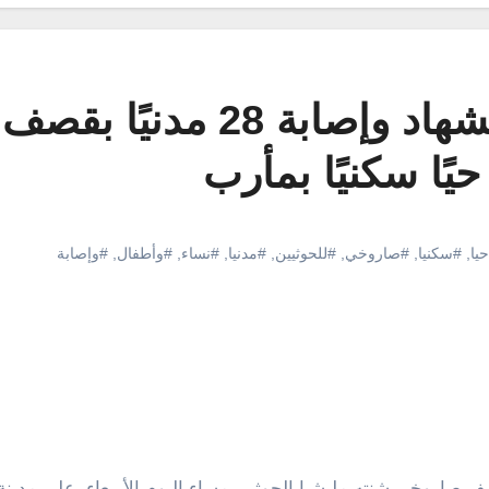
بينهم نساء وأطفال.. استشهاد وإصابة 28 مدني
ًا سكنيًا بمأرب
يا
,
#سكنيا
,
#صاروخي
,
#للحوثيين
,
#مدنيا
,
#نساء
,
#وأطفال
,
#وإصابة
ال، جراء قصف صاروخي شنته مليشيا الحوثي، مساء اليوم الأربعاء، على مدي