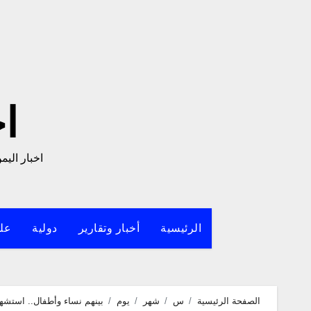
لتجاوز
لى
لمحتوى
ا
اخبار الي
الرئيسية
أخبار وتقارير
دولية
علو
الصفحة الرئيسية
س
شهر
يوم
بينهم نساء وأطفال.. استشهاد وإصابة 28 مدنيًا بقصف صاروخي للحوثيين 