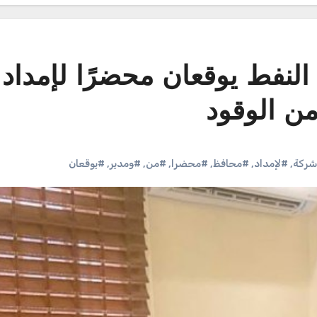
لنفط يوقعان محضرًا لإمداد 
ن الوقود
ركة
,
#لإمداد
,
#محافظ
,
#محضرا
,
#من
,
#ومدير
,
#يوقعان