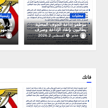
محليات
رئيسية
موظفو إذاعة الجوف المحلية
قرار جم
يطالبون بإنقاذ الإذاعة وصرف
للجمهور
مستحقاتهم المالية
العربية
مدير
مدي
أغسطس 2, 2026
فاتك