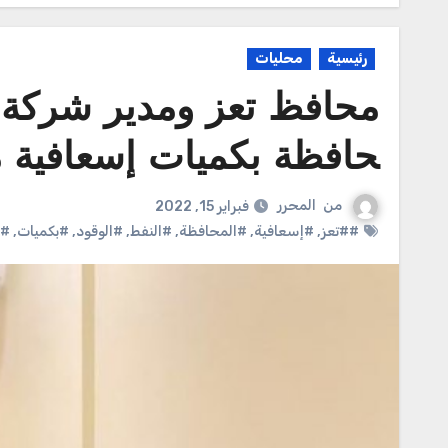
رئيسية
محليات
محافظ تعز ومدير شركة ا
حافظة بكميات إسعافية م
من
المحرر
فبراير 15, 2022
##تعز
,
#إسعافية
,
#المحافظة
,
#النفط
,
#الوقود
,
#بكميات
,
#ش