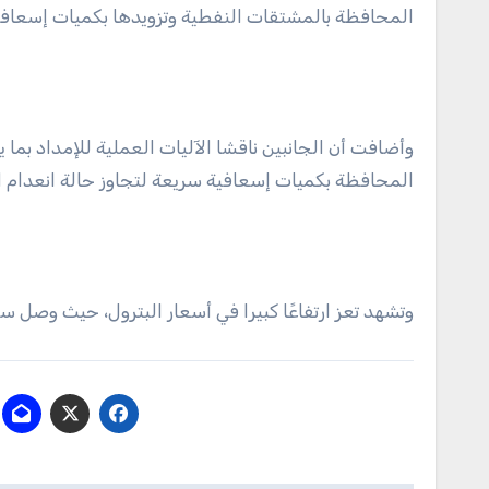
المحافظة بالمشتقات النفطية وتزويدها بكميات إسعافي
وأضافت أن الجانبين ناقشا الآليات العملية للإمداد بما 
المحافظة بكميات إسعافية سريعة لتجاوز حالة انعدام ا
وتشهد تعز ارتفاعًا كبيرا في أسعار البترول، حيث وصل سعر الجالون سعة 20 لترا إلى 35 أل