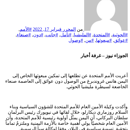
من
المحرر
فبراير 17, 2022
#الأمم
,
#الحوثية
,
#المتحدة
,
#المليشيا
,
#تأمل
,
#جانب
,
#دون
,
#صنعاء
,
#عوائق
,
#مبعوثها
,
#من
,
#وصول
الجوزاء نيوز – غرفة أخبار
أعربت الأمم المتحدة عن تطلعها إلى تمكين مبعوثها الخاص إلى
اليمن هانس غروندبرغ من الوصول دون عوائق إلى العاصمة صنعاء
الخاضعة لسيطرة مليشيا الحوثي.
وأكدت وكيلة الأمين العام للأمم المتحدة للشؤون السياسية وبناء
السلام روزماري ديكارلو، خلال لقائها في نيويورك رئيس البرلمان
سلطان البركاني، أن اليمن يمثّل أولوية رئيسية للأمم المتحدة، وأن
الأمين العام شخصيّاً يولي أهمية خاصة بالأزمة اليمنية وملتزمٌ تماماً
بتحقيق تسوية سياسية في البلاد، وفقا لوكالة سبأ الرسمية.