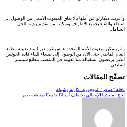
وأعربت ديكارلو عن أملها بألا يعاق المبعوث الأممي من الوصول إلى
صنعاء واللقاء بجميع الأطراف وتمكينه من تقديم رؤيته للحل
الشامل.
ولم يتمكن مبعوث الأمم المتحدة هانس غروندبرغ منذ تعيينه مطلع
العام الماضي حتى الآن من الوصول إلى صنعاء للقاء قادة الحوثيين
الذين يرفضون استقباله منذ تعيينه في المنصب مطلع سبتمبر
الماضي.
تصفّح المقالات
ناقلة “صافر” المهجورة.. كارثة وشيكة
لحج.. مليشيا الإنتقالي تختطف أستاذًا جامعيًا بمنطقة صبر