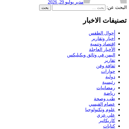
مدير
يوليو 29, 2026
البحث عن:
تصنيفات الاخبار
أحوال الطقس
أخبار وتقارير
اقتصاد وتنمية
الأخبار العاجلة
اليمن في وثائق ويكيليكس
تقارير
ثقافة وفن
حوارات
دولية
رئيسية
رمضانيات
رياضة
طب وصحة
عصام القيسي
علوم وتكنولوجيا
علي عزي
كاريكاتير
كتابات