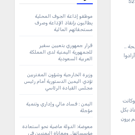
مع الكرنفال القرآني الذي شهدته مدينة تعز المحاصرة، يوم الثلاثاء، احتفالًا بتخرج 523
موظفو إذاعة الجوف المحلية
يطالبون بإنقاذ الإذاعة وصرف
مستحقاتهم المالية
قرار جمهوري بتعيين سفير
حة ..
للجمهورية اليمنية لدى المملكة
ةِ التي أرادوا
العربية السعودية
وزيرة الخارجية وشؤون المغتربين
تؤدي اليمين الدستورية أمام رئيس
مجلس القيادة الرئاسي
وكانت
اليمن : فساد مالي وإداري وتنمية
اذ بكل
مؤجلة
م يرون
معوضة: الدولة ماضية نحو استعادة
مؤسساتها.. ومعاناة اليمنيين في