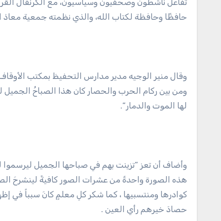
حافظًا وحافظة لكتاب الله، والذي نظمته جمعية معاذ ال
وقال منير الوجيه مدير مدارس التحفيظ بمكتب الأوقاف بال
لها الموت والدمار”.
وأضاف أن تعز “تزينت بهم في صباحها الجميل ليرسموا لوحة
هذه الصورة واحدةً من عشرات الصور كافيةً لينشرحَ الصدرُ
كوادرها ومنتسبيها ، كما شكر كلِ معلمٍ كانَ سبباً في إظه
حصادَ خيرهم رأي العين .