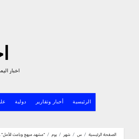
لتجاوز
لى
لمحتوى
ا
اخبار الي
الرئيسية
أخبار وتقارير
دولية
علو
الصفحة الرئيسية
س
شهر
يوم
“مشهد مبهج وباعث للأمل”.. احتفاء واسع بتخرج 23