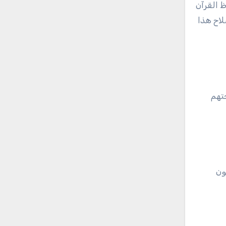
 القرآن
لاح هذا
جتهم
ون