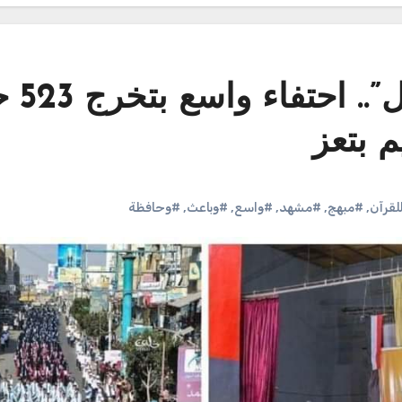
“مشهد مبهج وباعث ل
م بتعز
لقرآن
,
#مبهج
,
#مشهد
,
#واسع
,
#وباعث
,
#وحافظة