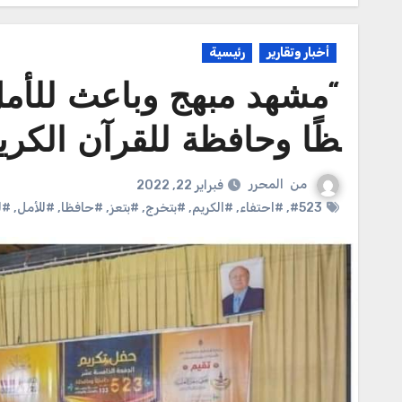
أخبار وتقارير
رئيسية
ظًا وحافظة للقرآن الكري
من
المحرر
فبراير 22, 2022
#523
,
#احتفاء
,
#الكريم
,
#بتخرج
,
#بتعز
,
#حافظا
,
#للأمل
,
#ل