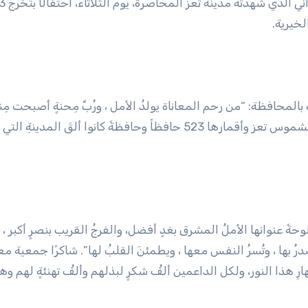
تفاعل ناشطون وصحفيون وسياسيون، 
خيرية.
محافظة: “من رحم المعاناة يولدُ الأمل ، ورُبَّ مِحنةٍ أصبحت مِن
ومن بين ركام الحرب والحصار كان هذا الصباحُ الجميل لشموس تعز وأقمارها 523 حافظاً وحافظةً كانوا ألقَ المدين
ً عنوانها الأملُ المشرق بغدٍ أفضل، والفرجُ القريب بنصرٍ أكبر ، 
 بها ، وتُسرُ النفس معها ، ويطمئنَ القلبُ لها”. شاكرًا جمعية مع
ارِ هذا النور، ولكل الداعمين ألفُ شكرٍ لبذلهم وألفُ تهنئةٍ لهم وه