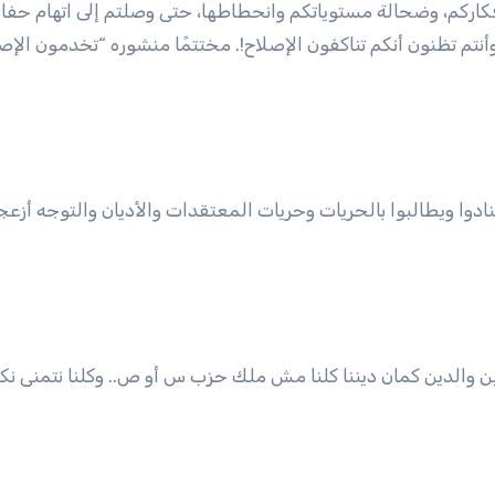
فكاركم، وضحالة مستوياتكم وانحطاطها، حتى وصلتم إلى اتهام حفاظ
وأنتم تظنون أنكم تناكفون الإصلاح!. مختتمًا منشوره “تخدمون الإص
نادوا ويطالبوا بالحريات وحريات المعتقدات والأديان والتوجه أزع
والدين كمان ديننا كلنا مش ملك حزب س أو ص.. وكلنا نتمنى نك