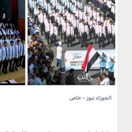
الجوزاء نيوز – خاص