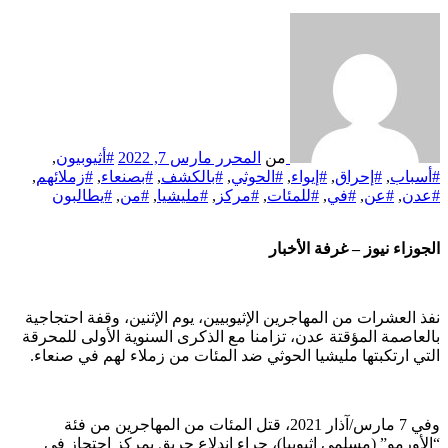
من
المحرر
مارس 7, 2022
#أثيوبيون
,
#أسباب
,
#إحراق
,
#إيواء
,
#الحوثي
,
#بالكشف
,
#بصنعاء
,
#زملائهم
,
#عدن
,
#عن
,
#في
,
#للمئات
,
#مركز
,
#مليشيا
,
#من
,
#يطالبون
الجوزاء نيوز – غرفة الأخبار
نفذ العشرات من المهاجرين الإثيوبيين، يوم الإثنين، وقفة احتجاجية
بالعاصمة المؤقتة عدن، تزامنا مع الذكرى السنوية الأولى للمحرقة
التي ارتكبتها مليشيا الحوثي ضد المئات من زملاء لهم في صنعاء.
وفي 7 مارس/آذار 2021، قتل المئات من المهاجرين من فئة
“الأورمو” (مسلمي إثيوبيا)، جراء اندلاع حريق بمركز احتجاز في