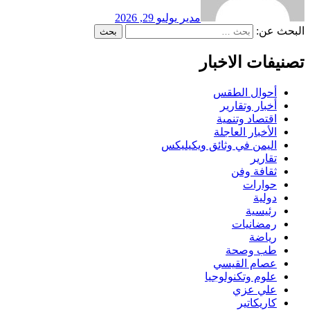
مدير
يوليو 29, 2026
البحث عن:
تصنيفات الاخبار
أحوال الطقس
أخبار وتقارير
اقتصاد وتنمية
الأخبار العاجلة
اليمن في وثائق ويكيليكس
تقارير
ثقافة وفن
حوارات
دولية
رئيسية
رمضانيات
رياضة
طب وصحة
عصام القيسي
علوم وتكنولوجيا
علي عزي
كاريكاتير