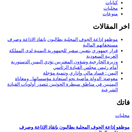
كتابات
محليات
منوعات
اخر المقالات
موظفو إذاعة الجوف المحلية يطالبون بإنقاذ الإذاعة وصرف
مستحقاتهم المالية
قرار جمهوري بتعيين سفير للجمهورية اليمنية لدى المملكة
العربية السعودية
وزيرة الخارجية وشؤون المغتربين تؤدي اليمين الدستورية
أمام رئيس مجلس القيادة الرئاسي
اليمن : فساد مالي وإداري وتنمية مؤجلة
معوضة: الدولة ماضية نحو استعادة مؤسساتها.. ومعاناة
اليمنيين في مناطق سيطرة الحوثيين تتصدر أولويات القيادة
الشرعية
فاتك
محليات
موظفو إذاعة الجوف المحلية يطالبون بإنقاذ الإذاعة وصرف