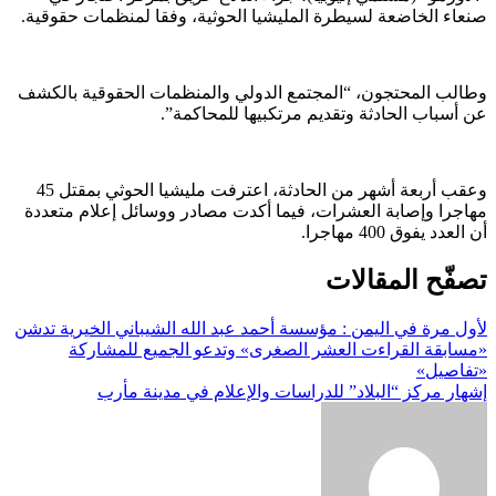
صنعاء الخاضعة لسيطرة المليشيا الحوثية، وفقا لمنظمات حقوقية.
وطالب المحتجون، “المجتمع الدولي والمنظمات الحقوقية بالكشف
عن أسباب الحادثة وتقديم مرتكبيها للمحاكمة”.
وعقب أربعة أشهر من الحادثة، اعترفت مليشيا الحوثي بمقتل 45
مهاجرا وإصابة العشرات، فيما أكدت مصادر ووسائل إعلام متعددة
أن العدد يفوق 400 مهاجرا.
تصفّح المقالات
لأول مرة في اليمن : مؤسسة أحمد عبد الله الشيباني الخيرية تدشن
«مسابقة القراءت العشر الصغرى» وتدعو الجميع للمشاركة
«تفاصيل»
إشهار مركز “البلاد” للدراسات والإعلام في مدينة مأرب