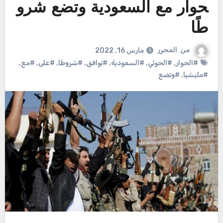
حوار مع السعودية وتضع شرو
طًا
من
المحرر
مارس 16, 2022
#الحوار
,
#الحوثي
,
#السعودية
,
#توافق
,
#شروطا
,
#على
,
#مع
,
#مليشيا
,
#وتضع