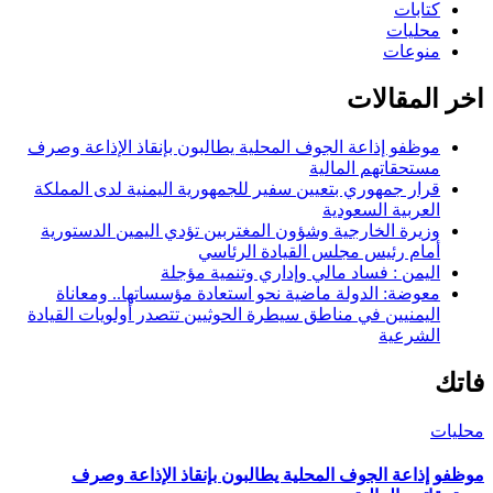
كتابات
محليات
منوعات
اخر المقالات
موظفو إذاعة الجوف المحلية يطالبون بإنقاذ الإذاعة وصرف
مستحقاتهم المالية
قرار جمهوري بتعيين سفير للجمهورية اليمنية لدى المملكة
العربية السعودية
وزيرة الخارجية وشؤون المغتربين تؤدي اليمين الدستورية
أمام رئيس مجلس القيادة الرئاسي
اليمن : فساد مالي وإداري وتنمية مؤجلة
معوضة: الدولة ماضية نحو استعادة مؤسساتها.. ومعاناة
اليمنيين في مناطق سيطرة الحوثيين تتصدر أولويات القيادة
الشرعية
فاتك
محليات
موظفو إذاعة الجوف المحلية يطالبون بإنقاذ الإذاعة وصرف