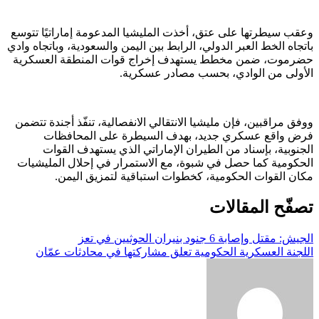
وعقب سيطرتها على عتق، أخذت المليشيا المدعومة إماراتيًا تتوسع
باتجاه الخط العبر الدولي، الرابط بين اليمن والسعودية، وباتجاه وادي
حضرموت، ضمن مخطط يستهدف إخراج قوات المنطقة العسكرية
الأولى من الوادي، بحسب مصادر عسكرية.
ووفق مراقبين، فإن مليشيا الانتقالي الانفصالية، تنفّذ أجندة تتضمن
فرض واقع عسكري جديد، بهدف السيطرة على المحافظات
الجنوبية، بإسناد من الطيران الإماراتي الذي يستهدف القوات
الحكومية كما حصل في شبوة، مع الاستمرار في إحلال المليشيات
مكان القوات الحكومية، كخطوات استباقية لتمزيق اليمن.
تصفّح المقالات
الجيش: مقتل وإصابة 6 جنود بنيران الحوثيين في تعز
اللجنة العسكرية الحكومية تعلق مشاركتها في محادثات عمّان