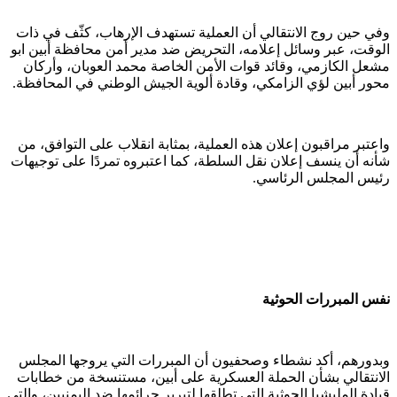
وفي حين روج الانتقالي أن العملية تستهدف الإرهاب، كثّف في ذات
الوقت، عبر وسائل إعلامه، التحريض ضد مدير أمن محافظة أبين ابو
مشعل الكازمي، وقائد قوات الأمن الخاصة محمد العوبان، وأركان
محور أبين لؤي الزامكي، وقادة ألوية الجيش الوطني في المحافظة.
واعتبر مراقبون إعلان هذه العملية، بمثابة انقلاب على التوافق، من
شأنه أن ينسف إعلان نقل السلطة، كما اعتبروه تمردًا على توجيهات
رئيس المجلس الرئاسي.
نفس المبررات الحوثية
وبدورهم، أكد نشطاء وصحفيون أن المبررات التي يروجها المجلس
الانتقالي بشأن الحملة العسكرية على أبين، مستنسخة من خطابات
قيادة المليشيا الحوثية التي تطلقها لتبرير جرائمها ضد اليمنيين، والتي