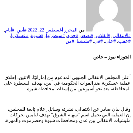
من
المحرر
أغسطس 22, 2022
#أبين
,
#أيام
,
#الانتقالي
,
#انقلاب
,
#تصعد
,
#جديد
,
#سيطرتها
,
#شبوة
,
#عسكريا
,
#عقب
,
#على
,
#في
,
#مليشيا
,
#من
الجوزاء نيوز – خاص
أعلن المجلس الانتقالي الجنوبي المدعوم من إماراتيًا، الاثنين، إطلاق
عملية عسكرية ضد القوات الحكومية في أبين، بهدف السيطرة على
المحافظة، بعد نحو أسبوعين من إسقاط محافظة شبوة.
وقال بيان صادر عن الانتقالي، نشرته وسائل إعلام تابعة للمجلس،
إن العملية التي تحمل اسم “سهام الشرق” تهدف لتأمين تحركات
مليشيات الانتقالي بين عدن ومحافظات شبوة وحضرموت والمهرة.