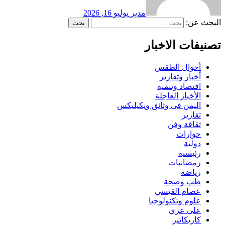
مدير
يوليو 16, 2026
البحث عن:
تصنيفات الاخبار
أحوال الطقس
أخبار وتقارير
اقتصاد وتنمية
الأخبار العاجلة
اليمن في وثائق ويكيليكس
تقارير
ثقافة وفن
حوارات
دولية
رئيسية
رمضانيات
رياضة
طب وصحة
عصام القيسي
علوم وتكنولوجيا
علي عزي
كاريكاتير