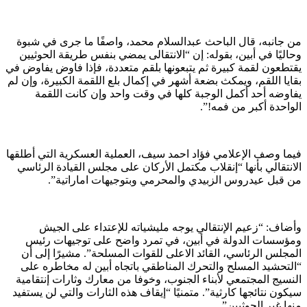
من جانبه، قال الباحث عبدالسلام محمد، واصفًا ما جرى في شبوة
وحاليًا في أبين، بقوله: إن “الانتقالى يمضي بنفس طريقة الحوثيين
يقتطعون لقمة كبيرة ثم يتبعونها بلقم متعددة، فإذا فاوض يفاوض في
بقايا اللقم، ويمكث بضعة أشهر في إكمال بلع اللقمة الكبيرة، وإن لم
يفاوضه أحد أكمل الوجبة كلها في وقت واحد وإن كانت اللقمة
الواحدة أكبر من فمه!”.
فيما وصف الإعلامي فؤاد احمد سيف، العملية العسكرية التي أطلقها
الانتقالي بأنها “إنقلاب مكتمل الأركان على مجلس القيادة الرئاسي
من قبل عيدروس الزبيدي والمحرمي وبتوجيهات اماراتية”.
وأضاف: “زعيم الإنتقالي يوجه مليشياته للإعتداء على الجيش
ومؤسسات الدولة في أبين، في تمرد واضح على توجيهات رئيس
المجلس الرئاسي، القائد الاعلى للقوات المسلحة”. مشيرًا إلى أن
“التحشيد المسلح والتحرك المناطقي باتجاه أبين له مخاطره على
النسيج المجتمعي لأبناء الجنوب، وخوفا من معارك وثارات إنتقامية
سيكون نتائجها كارثية”. متمنيًا “إيقاف هذه الثارات والتي لن يستفيد
منها غير الحوثيين”.