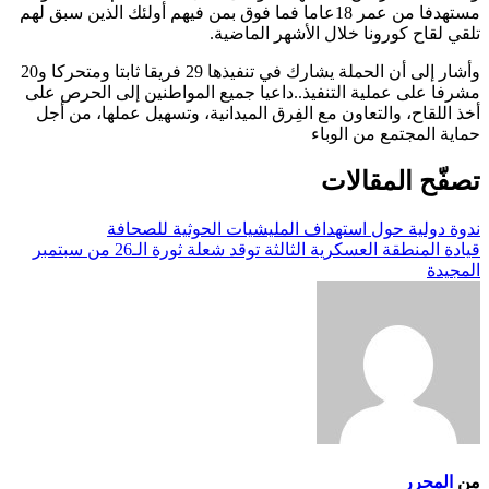
مستهدفا من عمر 18عاما فما فوق بمن فيهم أولئك الذين سبق لهم
تلقي لقاح كورونا خلال الأشهر الماضية.
وأشار إلى أن الحملة يشارك في تنفيذها 29 فريقا ثابتا ومتحركا و20
مشرفا على عملية التنفيذ..داعيا جميع المواطنين إلى الحرص على
أخذ اللقاح، والتعاون مع الفِرق الميدانية، وتسهيل عملها، من أجل
حماية المجتمع من الوباء
تصفّح المقالات
ندوة دولية حول استهداف المليشيات الحوثية للصحافة
قيادة المنطقة العسكرية الثالثة توقد شعلة ثورة الـ26 من سبتمبر
المجيدة
من
المحرر