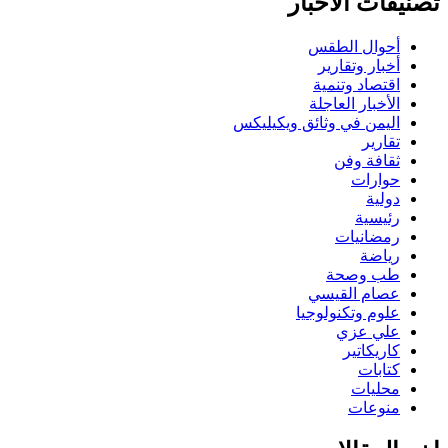
تصنيفات الاخبار
أحوال الطقس
أخبار وتقارير
اقتصاد وتنمية
الأخبار العاجلة
اليمن في وثائق ويكيليكس
تقارير
ثقافة وفن
حوارات
دولية
رئيسية
رمضانيات
رياضة
طب وصحة
عصام القيسي
علوم وتكنولوجيا
علي عزي
كاريكاتير
كتابات
محليات
منوعات