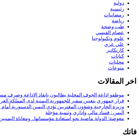
دولية
رئيسية
رمضانيات
رياضة
طب وصحة
عصام القيسي
علوم وتكنولوجيا
علي عزي
كاريكاتير
كتابات
محليات
منوعات
اخر المقالات
موظفو إذاعة الجوف المحلية يطالبون بإنقاذ الإذاعة وصرف مستح
قرار جمهوري بتعيين سفير للجمهورية اليمنية لدى المملكة العرب
وزيرة الخارجية وشؤون المغتربين تؤدي اليمين الدستورية أمام
اليمن : فساد مالي وإداري وتنمية مؤجلة
معوضة: الدولة ماضية نحو استعادة مؤسساتها.. ومعاناة اليمنيي
فاتك