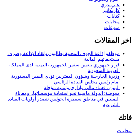
علي عزي
كاريكاتير
كتابات
محليات
منوعات
اخر المقالات
موظفو إذاعة الجوف المحلية يطالبون بإنقاذ الإذاعة وصرف
مستحقاتهم المالية
قرار جمهوري بتعيين سفير للجمهورية اليمنية لدى المملكة
العربية السعودية
وزيرة الخارجية وشؤون المغتربين تؤدي اليمين الدستورية
أمام رئيس مجلس القيادة الرئاسي
اليمن : فساد مالي وإداري وتنمية مؤجلة
معوضة: الدولة ماضية نحو استعادة مؤسساتها.. ومعاناة
اليمنيين في مناطق سيطرة الحوثيين تتصدر أولويات القيادة
الشرعية
فاتك
محليات