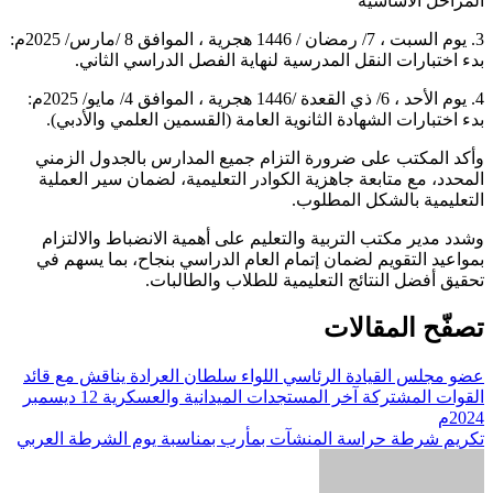
المراحل الأساسية
3. يوم السبت ، 7/ رمضان / 1446 هجرية ، الموافق 8 /مارس/ 2025م:
بدء اختبارات النقل المدرسية لنهاية الفصل الدراسي الثاني.
4. يوم الأحد ، 6/ ذي القعدة /1446 هجرية ، الموافق 4/ مايو/ 2025م:
بدء اختبارات الشهادة الثانوية العامة (القسمين العلمي والأدبي).
وأكد المكتب على ضرورة التزام جميع المدارس بالجدول الزمني
المحدد، مع متابعة جاهزية الكوادر التعليمية، لضمان سير العملية
التعليمية بالشكل المطلوب.
وشدد مدير مكتب التربية والتعليم على أهمية الانضباط والالتزام
بمواعيد التقويم لضمان إتمام العام الدراسي بنجاح، بما يسهم في
تحقيق أفضل النتائج التعليمية للطلاب والطالبات.
تصفّح المقالات
عضو مجلس القيادة الرئاسي اللواء سلطان العرادة يناقش مع قائد
القوات المشتركة آخر المستجدات الميدانية والعسكرية 12 ديسمبر
2024م
تكريم شرطة حراسة المنشآت بمأرب بمناسبة يوم الشرطة العربي