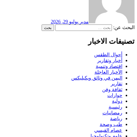
مدير
يوليو 29, 2026
البحث عن:
تصنيفات الاخبار
أحوال الطقس
أخبار وتقارير
اقتصاد وتنمية
الأخبار العاجلة
اليمن في وثائق ويكيليكس
تقارير
ثقافة وفن
حوارات
دولية
رئيسية
رمضانيات
رياضة
طب وصحة
عصام القيسي
علوم وتكنولوجيا