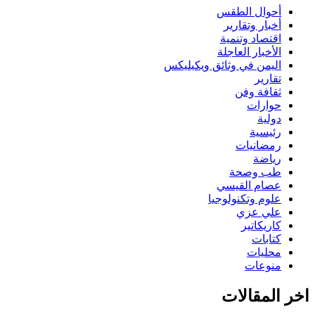
أحوال الطقس
أخبار وتقارير
اقتصاد وتنمية
الأخبار العاجلة
اليمن في وثائق ويكيليكس
تقارير
ثقافة وفن
حوارات
دولية
رئيسية
رمضانيات
رياضة
طب وصحة
عصام القيسي
علوم وتكنولوجيا
علي عزي
كاريكاتير
كتابات
محليات
منوعات
اخر المقالات