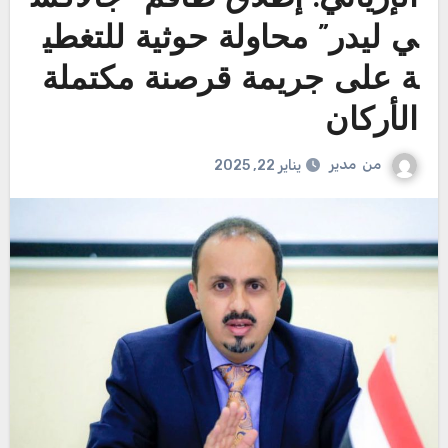
ي ليدر” محاولة حوثية للتغطي
ة على جريمة قرصنة مكتملة
الأركان
من
مدير
يناير 22, 2025