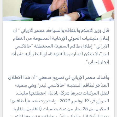
قال وزير الإعلام والثقافة والسياحة، معمر الإرياني ” ان
إعلان مليشيات الحوثي الإرهابية المدعومة من النظام
الايراني ” إطلاق طاقم السفينة المختطفة “جالاكسي
ليدر”، لا يمكن اعتباره رسالة تهدئة، او النظر إليه على أنه
إنجاز إنساني”.
وأضاف معمر الإرياني في تصريح صحفي “أن هذا الاطلاق
المتأخر لطاقم السفينة “جالاكسي ليدر” وهي سفينه
لنقل المركبات تديرها شركة يابانية، اختطفتها مليشيا
الحوثي في 19 نوفمبر 2023 ، واحتجزت تعسفياً طاقمها
المكون من 25 بحار من عدة جنسيات (الفلبين، بلغاريا،
رومانيا، أوكرانيا، والمكسيك)، محاولة مفضوحة للتلاعب