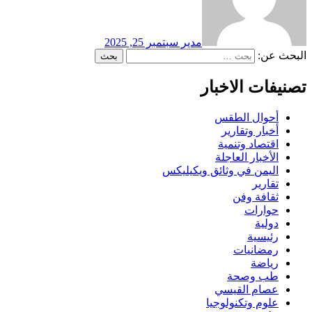
مدير
سبتمبر 25, 2025
البحث عن:
تصنيفات الاخبار
أحوال الطقس
أخبار وتقارير
اقتصاد وتنمية
الأخبار العاجلة
اليمن في وثائق ويكيليكس
تقارير
ثقافة وفن
حوارات
دولية
رئيسية
رمضانيات
رياضة
طب وصحة
عصام القيسي
علوم وتكنولوجيا