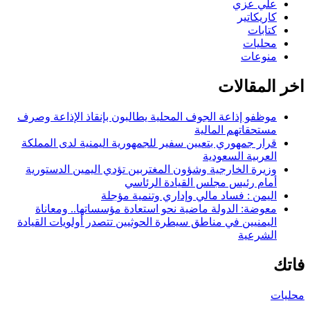
علي عزي
كاريكاتير
كتابات
محليات
منوعات
اخر المقالات
موظفو إذاعة الجوف المحلية يطالبون بإنقاذ الإذاعة وصرف
مستحقاتهم المالية
قرار جمهوري بتعيين سفير للجمهورية اليمنية لدى المملكة
العربية السعودية
وزيرة الخارجية وشؤون المغتربين تؤدي اليمين الدستورية
أمام رئيس مجلس القيادة الرئاسي
اليمن : فساد مالي وإداري وتنمية مؤجلة
معوضة: الدولة ماضية نحو استعادة مؤسساتها.. ومعاناة
اليمنيين في مناطق سيطرة الحوثيين تتصدر أولويات القيادة
الشرعية
فاتك
محليات