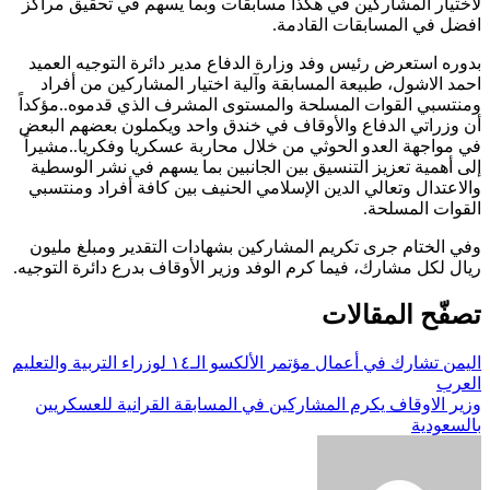
لاختيار المشاركين في هكذا مسابقات وبما يسهم في تحقيق مراكز
افضل في المسابقات القادمة.
بدوره استعرض رئيس وفد وزارة الدفاع مدير دائرة التوجيه العميد
احمد الاشول، طبيعة المسابقة وآلية اختيار المشاركين من أفراد
ومنتسبي القوات المسلحة والمستوى المشرف الذي قدموه..مؤكداً
أن وزراتي الدفاع والأوقاف في خندق واحد ويكملون بعضهم البعض
في مواجهة العدو الحوثي من خلال محاربة عسكريا وفكريا..مشيراً
إلى أهمية تعزيز التنسيق بين الجانبين بما يسهم في نشر الوسطية
والاعتدال وتعالي الدين الإسلامي الحنيف بين كافة أفراد ومنتسبي
القوات المسلحة.
وفي الختام جرى تكريم المشاركين بشهادات التقدير ومبلغ مليون
ريال لكل مشارك، فيما كرم الوفد وزير الأوقاف بدرع دائرة التوجيه.
تصفّح المقالات
اليمن تشارك في أعمال مؤتمر الألكسو الـ١٤ لوزراء التربية والتعليم
العرب
وزير الاوقاف يكرم المشاركين في المسابقة القرانية للعسكريين
بالسعودية