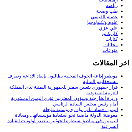
رياضة
طب وصحة
عصام القيسي
علوم وتكنولوجيا
علي عزي
كاريكاتير
كتابات
محليات
منوعات
اخر المقالات
موظفو إذاعة الجوف المحلية يطالبون بإنقاذ الإذاعة وصرف
مستحقاتهم المالية
قرار جمهوري بتعيين سفير للجمهورية اليمنية لدى المملكة
العربية السعودية
وزيرة الخارجية وشؤون المغتربين تؤدي اليمين الدستورية
أمام رئيس مجلس القيادة الرئاسي
اليمن : فساد مالي وإداري وتنمية مؤجلة
معوضة: الدولة ماضية نحو استعادة مؤسساتها.. ومعاناة
اليمنيين في مناطق سيطرة الحوثيين تتصدر أولويات القيادة
الشرعية