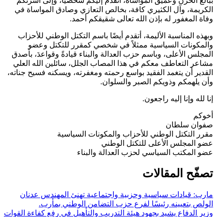
ببالغ الحزن وعميق المواساة، أتقدم إليكم شخصيًا، وإلى أسرتكم
الكريمة، وآل الكثيري كافة، بخالص التعازي وصادق المواساة في
وفاة المغفور له بإذن الله تعالى شقيقكم أحمد.
وبهذه المناسبة الأليمة، أتقدم أيضًا باسم التكتل الوطني للأحزاب
والمكونات السياسية ممثلاً في شخصي كمقرر للتكتل وعضو
المجلس الأعلى، وباسم حزب العدالة والبناء قيادةً وقواعدَ، بأصدق
مشاعر التعاطف معكم في هذا المصاب الجلل، سائلين الله العلي
القدير أن يتغمد الفقيد بواسع رحمته ومغفرته، ويسكنه فسيح جناته،
وأن يلهمكم وذويكم الصبر والسلوان.
إنا لله وإنا إليه راجعون.
أخوكم
صفوان سلطان
مقرر التكتل الوطني للأحزاب والمكونات السياسية
عضو المجلس الأعلى للتكتل الوطني
عضو المكتب السياسي لحزب العدالة والبناء
تصفّح المقالات
مارب: قيادات سياسية وحزبية واجتماعية تهنئ المهندس عدنان
الولص بتعيينه رئيسًا لفرع حزب التضامن الوطني بمأرب.
وزير الدفاع يشيد بجهود هيئة التدريب والتأهيل في رفع كفاءة القوات