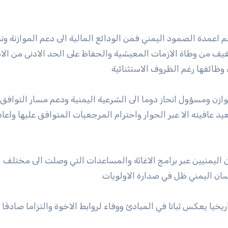
اعمدة الصمود اليمني فمن الودائع المالية الى دعم الموازنة وت
ف من وطاة الازمات المعيشية والحفاظ على الحد الادنى من الاس
وظائفها رغم الظروف الاستثنائية
 ومسؤول انحاز دوما الى الشرعية اليمنية ودعم مسار التوافق
يد عافيته الا عبر الحوار واحترام المرجعيات المتوافق عليها واعاد
 اليمنيين عبر برامج الاغاثة والمساعدات التي وصلت الى مختلف
ان اليمني ظل في صدارة الاولويات
يا يعكس ثباتا في المبادئ ووفاء لروابط الاخوة والتزاما صادقا 