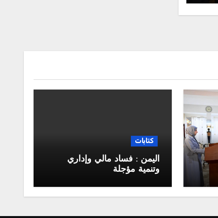
كتابات
اليمن : فساد مالي وإداري
وتنمية مؤجلة
جلس