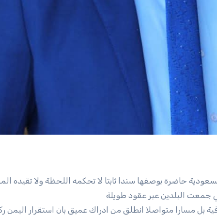
عودية حاضرة بوصفها سندا ثابتا لا تحكمه اللحظة ولا تقيده الم
تي جمعت البلدين عبر عقود طويلة
ية بل مسارا متواصلا انطلق من ادراك عميق بان استقرار اليمن رك