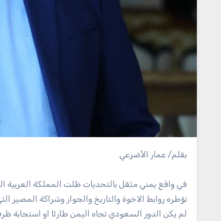
بقلم/ عمار الأضرعي
في واقع يمني مثقل بالتحديات ظلت المملكة العربية الس
تؤطره روابط الاخوة والتاريخ والجوار وشراكة المصير ال
لم يكن الدور السعودي تجاه اليمن طارئا او استجابة ظرف