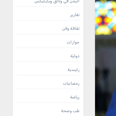
اليمن في وثائق ويكيليكس
تقارير
ثقافة وفن
حوارات
دولية
رئيسية
رمضانيات
رياضة
طب وصحة