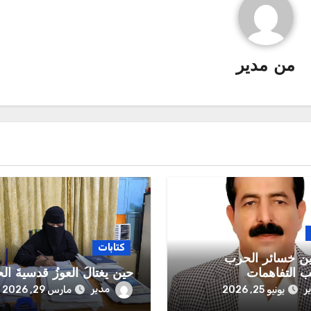
من
مدير
كتابات
ين خسائر الحرب
 التفاهمات
حين يغتالُ العوزُ قدسيةَ ا
ر
مدير
يونيو 25, 2026
مارس 29, 2026