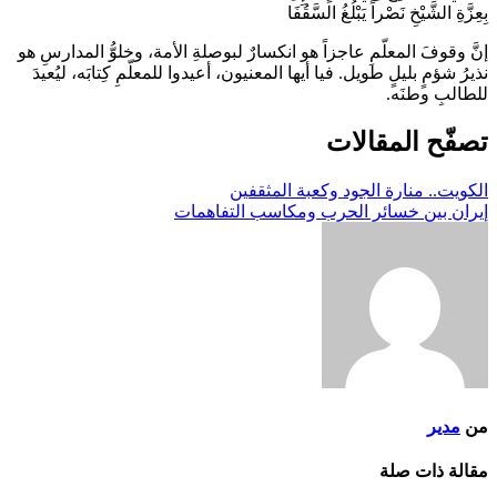
بِعِزَّةِ الشَّيْخِ نَصْراً يَبْلُغُ السَّقُفَا
إنَّ وقوفَ المعلّمِ عاجزاً هو انكسارٌ لبوصلةِ الأمة، وخلوُّ المدارسِ هو
نذيرُ شؤمٍ بليلٍ طويل. فيا أيها المعنيون، أعيدوا للمعلّمِ كِتابَه، ليُعيدَ
للطالبِ وطنَه.
تصفّح المقالات
الكويت.. منارة الجود وكعبة المثقفين
إيران بين خسائر الحرب ومكاسب التفاهمات
من
مدير
مقالة ذات صلة