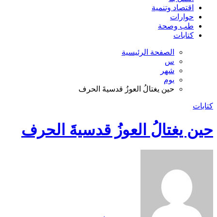
اقتصاد وتنمية
حوارات
طب وصحة
كتابات
الصفحة الرئيسية
س
شهر
يوم
حين يغتالُ العوزُ قدسيةَ الحرف
كتابات
حين يغتالُ العوزُ قدسيةَ الحرف