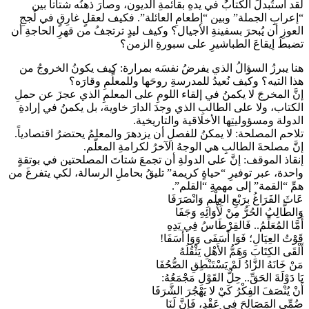
لقد استُبدلَ الكتابُ في يدهِ بقائمةِ الديون، وصارَ ذهنُه شتاتاً بين
“إعرابِ الجملة” وبين “إطعامِ العائلة”. فكيف لعقلٍ غارِقٍ في لُججِ
العوزِ أن يُبحرَ بسفينةِ الأجيال؟ وكيف ليدٍ ترتجفُ من قهرِ الحاجةِ أن
تضبطَ إيقاعَ الطباشيرِ على سبورةِ الزمن؟
هنا يبرزُ السؤالُ الذي يفرضُ نفسَه بمرارة: كيف يكونُ الخروجُ من
هذا التيه؟ وكيف نُعيدُ للمدرسةِ روحَها وللمعلِّمِ وقارَه؟
إنَّ المخرجَ لا يكمنُ في إلقاء اللومِ على المعلمِ الذي عجزَ عن حملِ
الكتاب، ولا على الطالبِ الذي وجدَ الدارَ خاوية، بل يكمنُ في إرادةِ
الدولة ومسؤوليتِها الأخلاقية والتاريخية.
تلاحم المصلحة: لا يمكنُ للفصلِ أن يزدهرَ والمعلمُ يحتضرُ اقتصادياً.
إنَّ مصلحةَ الطالبِ هي الوجهُ الآخرُ لكرامةِ المعلّم.
إنقاذ الموقف: إنَّ على الدولةِ أن تجمعَ شتاتَ المصلحتين في بوتقةٍ
واحدة، عبر توفيرِ “حياةٍ كريمة” تليقُ بحاملِ الرسالة، لكي يتفرغَ من
همِّ “القمة” إلى مهمةِ “القلم”.
عَاثَ الفَرَاغُ بِرَبْعِ العِلْمِ وَانْصَرَفَا
وَالطَّالِبُ الحُرُّ مِنْ لَأْوَائِهِ وَجَفَا
أَمَّا المُعَلِّمُ.. فَالقِرْطَاسُ فِي يَدِهِ
قَوْتُ العِيَالِ؛ فَوَا أَسَفَى وَوَا أَسَفَا!
أَلْقَى الكِتَابَ وَهَمُّ الأَهْلِ يَثْقُلُهُ
مَنْ خَانَهُ الزَّادُ لَمْ يَسْتَنْطِقِ الصُّحُفَا
يَا دَوْلَةَ الحَقِّ.. حِلُّ القَوْلِ مَجْمَعُهُ:
أَنْ يُنْصَفَ الفِكْرُ كَيْ لا يَهْجُرَ الشَّرَفَا
ضُمِّي المَصَالِحَ فِي عَقْدٍ، فَإِنَّ لَنَا