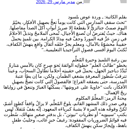
من
مدير
مارس 29, 2026
بقلم الكاتبة: ـ وردة عوض بلسود
“تحتَ سقفِ المدارسِ التي كانت يوماً تعجُّ بصهيلِ الأفكار، يخيّمُ
اليومَ صمتٌ جنائزيٌّ لا يقطعهُ إلا صريرُ أبوابٍ أكلَ الصدأُ مفاصلَها.
هناك، حيثُ يُفترضُ أن تُصنعَ الأجيال، تُمحى الملامحُ وتذبلُ الأحلامُ
في زمنٍ عزَّ فيه الموردُ وجفَّ فيه مِدادُ الكرامة. بين تلميذٍ يحملُ
حقيبةً محشوّةً بالآمال، ومعلمٍ يجرُّ خلفَه أثقالَ واقعٍ ينهشُ الكفاف،
تُكتبُ اليومَ أقسى فصولِ التراجيديا التعليمية..”
بين رغبةِ التلميذِ وحيرةِ المُعلِّم
يخطو “طالبُ العلمِ” خطواتِه الواثقةَ نَحوَ صرحٍ كان بالأمسِ مَنارةً
تُبَدِّدُ دياجيرَ الجهل، يحملُ في حقيبتِه أحلاماً تطاولُ السحاب، وعيناً
تترقبُ سُطورَ المعرفةِ بشغفِ الظمآن. ولكن، ما إن يطأ عتبةَ
المدرسة، حتى يصفعَه الفراغ؛ فالفصولُ التي كانت تضجُّ بصهيلِ
الأفكار، باتت “خاويةً على عروشِها”، يسكُنُها الغبارُ وتنعقُ في زواياها
ريحُ الإهمال.
مِحنةُ الرمز: المعلِّمُ المكلوم
وفي صدرِ ذلك المشهدِ القاتم، يلوحُ المُعلِّم. لا يزالُ واقفاً كطودٍ أشمّ،
لكنَّ وقوفَه هذه المرة لا يشبهُ كبرياءَه المعهود. إنَّه يقفُ مُثقلاً، ليس
بكتبِ “سيبويه” أو نظرياتِ “نيوتن”، بل بدفترٍ صغيرٍ متهالك، سُطِّرت
فيه قوائمُ الضرورياتِ المفقودة: رغيفُ خبزٍ غائب، وحليبُ طفلٍ
باهظ، وإيجارُ سكنٍ ينهشُ الكفاف.