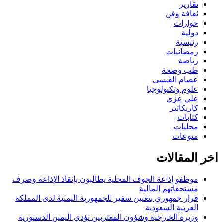
تقارير
ثقافة وفن
حوارات
دولية
رئيسية
رمضانيات
رياضة
طب وصحة
عصام القيسي
علوم وتكنولوجيا
علي عزي
كاريكاتير
كتابات
محليات
منوعات
اخر المقالات
موظفو إذاعة الجوف المحلية يطالبون بإنقاذ الإذاعة وصرف
مستحقاتهم المالية
قرار جمهوري بتعيين سفير للجمهورية اليمنية لدى المملكة
العربية السعودية
وزيرة الخارجية وشؤون المغتربين تؤدي اليمين الدستورية