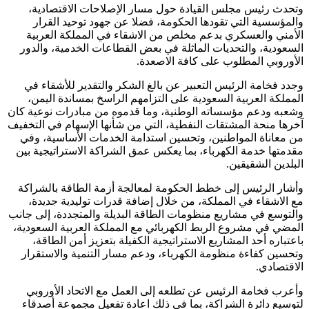
وتحدث رئيس مجلس القيادة حول مسار الإصلاحات الاقتصادية،
والمؤسسية التي تقودها الحكومة، فضلا عن جهود توحيد القرار
الأمني والعسكري بدعم مخلص من الاشقاء في المملكة العربية
السعودية، والتحديات الماثلة في بعض القطاعات الخدمية، والدور
الأوروبي المطلوب على كافة الاصعدة.
وجدد فخامة الرئيس التعبير عن بالغ الشكر والتقدير للأشقاء في
المملكة العربية السعودية على التزامهم الراسخ بمساندة اليمن،
وشعبه ودعم مؤسساته الوطنية، وما قدموه من مبادرات نوعية كان
آخرها منحة المشتقات النفطية، التي من شأنها الإسهام في التخفيف
من معاناة المواطنين، وتحسين استدامة الخدمات الأساسية، وفي
مقدمتها خدمة الكهرباء، بما يعكس عمق الشراكة الاستراتيجية بين
البلدين الشقيقين.
وأشار الرئيس إلى خطط الحكومة لمعالجة أزمة الطاقة بالشراكة
مع الاشقاء في المملكة، من خلال إضافة قدرات توليدية جديدة،
والتوسع في مشاريع منظومات الطاقة البديلة والمتجددة، إلى جانب
المضي في مشروع الربط الكهربائي مع المملكة العربية السعودية،
باعتباره أحد المشاريع الاستراتيجية الكفيلة بتعزيز أمن الطاقة،
وتحسين كفاءة منظومة الكهرباء، ودعم مسار التنمية والاستقرار
الاقتصادي.
وأعرب فخامة الرئيس عن تطلعه إلى العمل مع الاتحاد الأوروبي
لتوسيع دائرة الشراكة، بما في ذلك اعادة تفعيل مجموعة أصدقاء