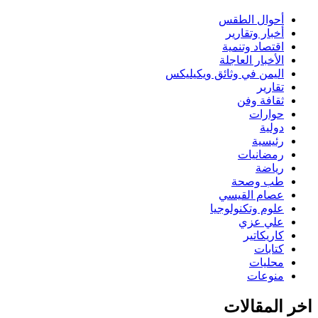
أحوال الطقس
أخبار وتقارير
اقتصاد وتنمية
الأخبار العاجلة
اليمن في وثائق ويكيليكس
تقارير
ثقافة وفن
حوارات
دولية
رئيسية
رمضانيات
رياضة
طب وصحة
عصام القيسي
علوم وتكنولوجيا
علي عزي
كاريكاتير
كتابات
محليات
منوعات
اخر المقالات