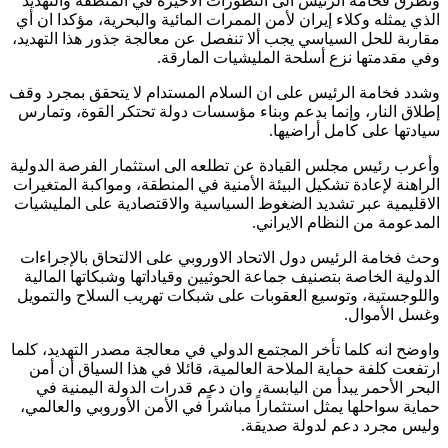
وتطرق فخامة الرئيس الى التطورات الأخيرة في المنطقة والتهديد
الذي يمثله وكلاء إيران لأمن الممرات المائية والبحرية، مؤكدا ان أي
مقاربة للحل السياسي يجب ألا تنفصل عن معالجة جذور هذا التهديد،
وفي مقدمتها نزع أسلحة المليشيات المارقة.
وشدد فخامة الرئيس على ان السلام المستدام لا يتحقق بمجرد وقف
إطلاق النار، وإنما بدعم وبناء مؤسسات دولة تحتكر القوة، وتمارس
سيادتها على كامل أراضيها.
وأعرب رئيس مجلس القيادة عن تطلعه الى استثمار الفرصة الدولية
الراهنة لإعادة تشكيل البيئة الأمنية في المنطقة، ومواكبة المتغيرات
الاقليمية عبر تشديد الضغوط السياسية والاقتصادية على المليشيات
المدعومة من النظام الايراني.
وحث فخامة الرئيس دول الاتحاد الاوروبي على الالتحاق بالإجراءات
الدولية الخاصة بتصنيف جماعة الحوثيين وقياداتها وشبكاتها المالية
واللوجستية، وتوسيع العقوبات على شبكات تهريب السلاح والتمويل
وغسل الأموال.
واوضح انه كلما تأخر المجتمع الدولي في معالجة مصدر التهديد، كلما
ارتفعت كلفة حماية الملاحة العالمية، قائلا في هذا السياق أن أمن
البحر الأحمر يبدأ من اليابسة، وان دعم قدرات الدولة اليمنية في
حماية سواحلها يمثل استثماراً مباشراً في الأمن الأوروبي والعالمي،
وليس مجرد دعم لدولة صديقة.