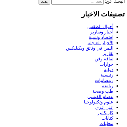
البحث عن:
تصنيفات الاخبار
أحوال الطقس
أخبار وتقارير
اقتصاد وتنمية
الأخبار العاجلة
اليمن في وثائق ويكيليكس
تقارير
ثقافة وفن
حوارات
دولية
رئيسية
رمضانيات
رياضة
طب وصحة
عصام القيسي
علوم وتكنولوجيا
علي عزي
كاريكاتير
كتابات
محليات