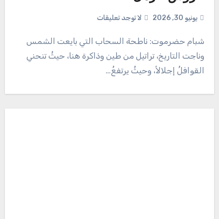
يونيو 30, 2026
لا توجد تعليقات
شبام حضرموت: ناطحة السحاب التي بايعت الشمس
وناجت التاريخ، تراتيل من طين وذاكرة هنا، حيثُ تنحني
القوافلُ إجلالاً، وحيثُ يرتفعُ…