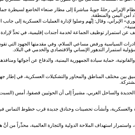
لإيراني رحلةً جويةً مباشرةً إلى مطار صنعاء الخاضع لسيطرة جماعة الحو
ِد أمن اليمن والمنطقة.
ي» الإيراني، وقال: إنَّهم وصلوا لإدارة العمليات العسكرية إلى جانب ا
نية».
 عن استمرار توظيف الجماعة لخدمة أجندات إقليمية، في تحدٍّ لإرادة اليم
درات السياسية ورفض مساعي السلام، وفي مقدمتها الجهود التي تقودها 
 مسؤولية استمرار التدهور الإنساني والاقتصادي والخدمي في البلاد.
والقانونية، حماية سيادة الجمهورية اليمنية، والدفاع عن أجوائها ومناف
سيق بين مختلف المناطق والمحاور والتشكيلات العسكرية، في إطار جهود 
مشتركة.
يدة والساحل الغربي، مشيراً إلى أن الحوثيين قصفوا، أمس (السبت)
بشرية والعسكرية، وأنشأت تحصينات وخنادق جديدة قرب خطوط التماس في 
ة، واستمرار استهداف الملاحة الدولية والتجارة العالمية، محذِّراً من أ