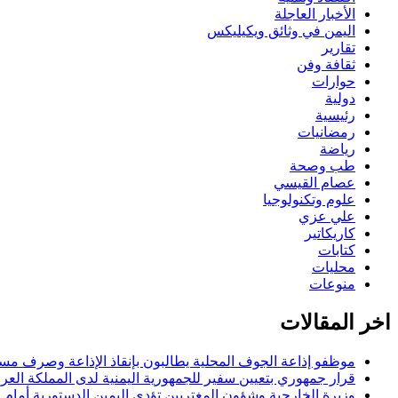
الأخبار العاجلة
اليمن في وثائق ويكيليكس
تقارير
ثقافة وفن
حوارات
دولية
رئيسية
رمضانيات
رياضة
طب وصحة
عصام القيسي
علوم وتكنولوجيا
علي عزي
كاريكاتير
كتابات
محليات
منوعات
اخر المقالات
موظفو إذاعة الجوف المحلية يطالبون بإنقاذ الإذاعة وصرف مستح
قرار جمهوري بتعيين سفير للجمهورية اليمنية لدى المملكة العرب
وزيرة الخارجية وشؤون المغتربين تؤدي اليمين الدستورية أمام