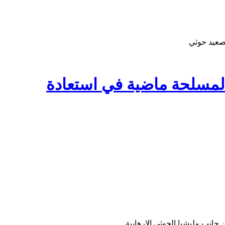
صعيد حوثي
المسلحة ماضية في استعادة
جانب مليشيا الحوثي الإرهابية.