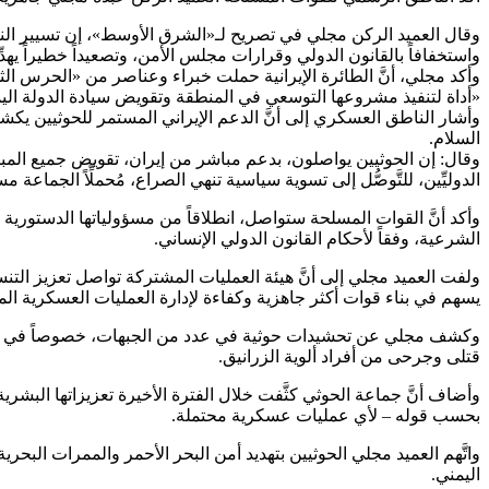
وقال العميد الركن مجلي في تصريح لـ«الشرق الأوسط»، إن تسيير النظام ا
واستخفافاً بالقانون الدولي وقرارات مجلس الأمن، وتصعيداً خطيراً يهدّ
وأكد مجلي، أنَّ الطائرة الإيرانية حملت خبراء وعناصر من «الحرس الثور
«أداة لتنفيذ مشروعها التوسعي في المنطقة وتقويض سيادة الدولة اليم
وأشار الناطق العسكري إلى أنَّ الدعم الإيراني المستمر للحوثيين يكشف
السلام.
وقال: إن الحوثيين يواصلون، بدعم مباشر من إيران، تقويض جميع المبا
الدوليِّين، للتَّوصُّل إلى تسوية سياسية تنهي الصراع، مُحملِّاً الجماعة
وأكد أنَّ القوات المسلحة ستواصل، انطلاقاً من مسؤولياتها الدستورية 
الشرعية، وفقاً لأحكام القانون الدولي الإنساني.
ولفت العميد مجلي إلى أنَّ هيئة العمليات المشتركة تواصل تعزيز التن
يسهم في بناء قوات أكثر جاهزية وكفاءة لإدارة العمليات العسكرية ال
وكشف مجلي عن تحشيدات حوثية في عدد من الجبهات، خصوصاً في الحد
قتلى وجرحى من أفراد ألوية الزرانيق.
وأضاف أنَّ جماعة الحوثي كثَّفت خلال الفترة الأخيرة تعزيزاتها ال
بحسب قوله – لأي عمليات عسكرية محتملة.
واتَّهم العميد مجلي الحوثيين بتهديد أمن البحر الأحمر والممرات البحري
اليمني.