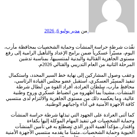
من
مدير
يوليو 6, 2026
نفّذت شرطة حراسة المنشآت وحماية الشخصيات بمحافظة مأرب،
اليوم، مسيّراً عسكرياً ضمن برامج الإعداد والتأهيل الرامية إلى رفع
مستوى الجاهزية القتالية والبدنية لمنتسبيها، بمناسبة تدشين
المرحلة الثانية من العام التدريبي والقتالي 2026م.
وعقب وصول المشاركين إلى نهاية خط السير المحدد، واستكمال
تنفيذ المسيّر العسكري، استقبل عضو مجلس القيادة الرئاسي،
محافظ مأرب، سلطان العرادة، أفراد القوة من أبطال شرطة
المنشآت..مشيداً بما أظهروه من انضباط عسكري وروح وطنية
عالية، وما يعكسه ذلك من مستوى الجاهزية والالتزام لدى منتسبي
كافة الأجهزة الأمنية في أداء واجباتهم الوطنية.
كما أثنى العرادة على الجهود التي تبذلها شرطة حراسة المنشآت
وحماية الشخصيات في تنفيذ المهام الموكلة إليها بكفاءة
واقتدار..مؤكداً أهمية الدور الذي تضطلع به في تأمين المنشآت
الحيوية وحماية الشخصيات..مثمناً ما يقدمه منتسبي الأجهزة الأمنية