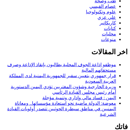
طب وصحة
عصام القيسي
علوم وتكنولوجيا
علي عزي
كاريكاتير
كتابات
محليات
منوعات
اخر المقالات
موظفو إذاعة الجوف المحلية يطالبون بإنقاذ الإذاعة وصرف
مستحقاتهم المالية
قرار جمهوري بتعيين سفير للجمهورية اليمنية لدى المملكة
العربية السعودية
وزيرة الخارجية وشؤون المغتربين تؤدي اليمين الدستورية
أمام رئيس مجلس القيادة الرئاسي
اليمن : فساد مالي وإداري وتنمية مؤجلة
معوضة: الدولة ماضية نحو استعادة مؤسساتها.. ومعاناة
اليمنيين في مناطق سيطرة الحوثيين تتصدر أولويات القيادة
الشرعية
فاتك