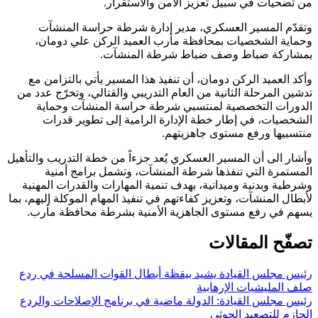
من تضحيات في سبيل تعزيز الأمن والاستقرار.
وتقدّم المسير العسكري، مدير إدارة شرطة حراسة المنشآت
وحماية الشخصيات بمحافظة مأرب العميد الركن علي دومان،
بمشاركة ضباط وصف ضباط شرطة المنشآت.
وأكد العميد الركن دومان، أن تنفيذ هذا المسير يأتي بالتزامن مع
تدشين المرحلة الثانية من العام التدريبي والقتالي، وتخرّج عدد من
الدورات التخصصية لمنتسبي شرطة حراسة المنشآت وحماية
الشخصيات، في إطار خطة الإدارة الرامية إلى تطوير قدرات
منتسبيها ورفع مستوى جاهزيتهم.
وأشار الى أن المسير العسكري يُعد جزءاً من خطة التدريب والتأهيل
المستمرة التي تنفذها شرطة المنشآت، وتشمل برامج أمنية
وشرطية وبدنية وميدانية، بهدف تنمية المهارات والقدرات المهنية
لأبطال المنشآت، وتعزيز كفاءتهم في تنفيذ المهام الموكلة إليهم، بما
يسهم في رفع مستوى الجاهزية الأمنية بشرطة محافظة مأرب.
تصفّح المقالات
رئيس مجلس القيادة يشيد بيقظة أبطال القوات المسلحة في ردع
صلف المليشيات الإرهابية
رئيس مجلس القيادة: الدولة ماضية في برنامج الإصلاحات والردع
الحازم للتصعيد الحوثي