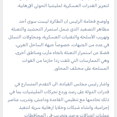
لتعزيز القدرات العسكرية لمليشيا الحوثي الإرهابية.
واوضح فخامة الرئيس ان الطائرة ليست سوى أحد
مظاهر التصعيد الذي شمل استمرار التحشيد والتعبئة
وتهريب الأسلحة والتقنيات العسكرية، ومحاولات التسلل
في عدد من الجبهات، خصوصاً جبهة الساحل الغربي،
فضلا عن استمرار التعبئة باتجاه مأرب ومناطق أخرى،
وهي الممارسات التي تلقت ردا حازما من القوات
المسلحة على مختلف المحاور.
واشار رئيس مجلس القيادة، الى التقدم المتسارع في
قدرات الدولة على رصد وردع تحركات المليشيات، بما في
ذلك تخادمها مع تنظيمي القاعدة وداعش، وتدريب عناصر
إجرامية، وانشاء شبكات وخلايا ارهابية سرية لتنفيذ
عمليات اغتيالات ورصد وتخريب في المحافظات