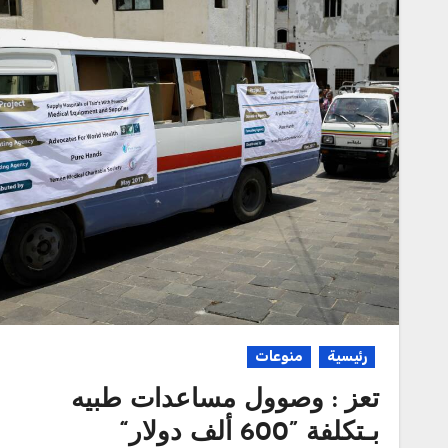
رئيسية
منوعات
تعز : وصوول مساعدات طبيه
بـتكلفة ”600 ألف دولار“