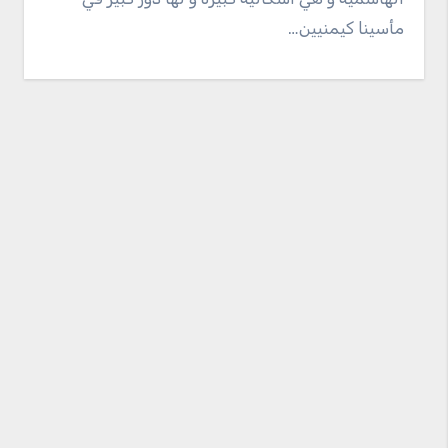
مأسينا كيمنيين…