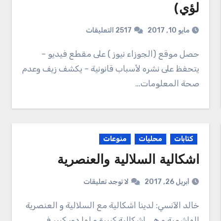
لؤي)
مايو 10, 2017
2517 التعليقات
حصل موقع (الجوزاء نيوز ) على مقطع فيديو –
يتحفظ على نشره لأسباب قانونية – يكشف زيف وعدم
صحة المعلومات…
كتابات
محليات
منوعات
اشكالية السلالية والعنصرية
أبريل 26, 2017
لا توجد تعليقات
خالد الآنسي: لدينا اشكالية مع السلالية و العنصرية
الهاشمية و هي اشكالية كبيرة و لها دور كبير في