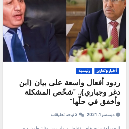
أخبار وتقارير
رئيسية
ردود أفعال واسعة على بيان (ابن
دغر وجباري).. “شخّص المشكلة
وأخفق في حلّها”
ديسمبر 1, 2021
لا توجد تعليقات
الجوزاءنيوز – خاص تفاعل سياسيون وناشطون مع