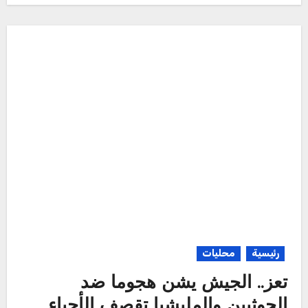
رئيسية
محليات
تعز.. الجيش يشن هجوما ضد
الحوثيين والمليشيا تقصف الأحياء