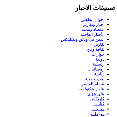
تصنيفات الاخبار
أحوال الطقس
أخبار وتقارير
اقتصاد وتنمية
الأخبار العاجلة
اليمن في وثائق ويكيليكس
تقارير
ثقافة وفن
حوارات
دولية
رئيسية
رمضانيات
رياضة
طب وصحة
عصام القيسي
علوم وتكنولوجيا
علي عزي
كاريكاتير
كتابات
محليات
منوعات