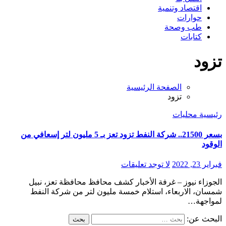
اقتصاد وتنمية
حوارات
طب وصحة
كتابات
تزود
الصفحة الرئيسية
تزود
رئيسية
محليات
بسعر 21500.. شركة النفط تزود تعز بـ 5 مليون لتر إسعافي من
الوقود
فبراير 23, 2022
لا توجد تعليقات
الجوزاء نيوز – غرفة الأخبار كشف محافظ محافظة تعز، نبيل
شمسان، الاربعاء، استلام خمسة مليون لتر من شركة النفط
لمواجهة…
البحث عن: