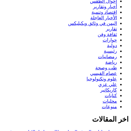
أحوال الطقس
أخبار وتقارير
اقتصاد وتنمية
الأخبار العاجلة
اليمن في وثائق ويكيليكس
تقارير
ثقافة وفن
حوارات
دولية
رئيسية
رمضانيات
رياضة
طب وصحة
عصام القيسي
علوم وتكنولوجيا
علي عزي
كاريكاتير
كتابات
محليات
منوعات
اخر المقالات