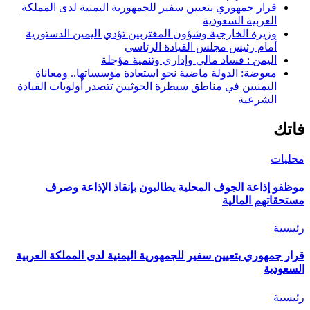
قرار جمهوري بتعيين سفير للجمهورية اليمنية لدى المملكة
العربية السعودية
وزيرة الخارجية وشؤون المغتربين تؤدي اليمين الدستورية
أمام رئيس مجلس القيادة الرئاسي
اليمن : فساد مالي وإداري وتنمية مؤجلة
معوضة: الدولة ماضية نحو استعادة مؤسساتها.. ومعاناة
اليمنيين في مناطق سيطرة الحوثيين تتصدر أولويات القيادة
الشرعية
فاتك
محليات
موظفو إذاعة الجوف المحلية يطالبون بإنقاذ الإذاعة وصرف
مستحقاتهم المالية
رئيسية
قرار جمهوري بتعيين سفير للجمهورية اليمنية لدى المملكة العربية
السعودية
رئيسية