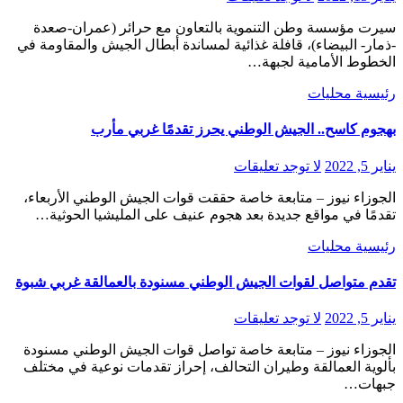
سيرت مؤسسة وطن التنموية بالتعاون مع حرائر (عمران-صعدة
-ذمار- البيضاء)، قافلة غذائية لمساندة أبطال الجيش والمقاومة في
الخطوط الأمامية لجبهة…
رئيسية
محليات
بهجوم كاسح.. الجيش الوطني يحرز تقدمًا غربي مأرب
يناير 5, 2022
لا توجد تعليقات
الجوزاء نيوز – متابعة خاصة حققت قوات الجيش الوطني الأربعاء،
تقدمًا في مواقع جديدة بعد هجوم عنيف على المليشيا الحوثية…
رئيسية
محليات
تقدم متواصل لقوات الجيش الوطني مسنودة بالعمالقة غربي شبوة
يناير 5, 2022
لا توجد تعليقات
الجوزاء نيوز – متابعة خاصة تواصل قوات الجيش الوطني مسنودة
بألوية العمالقة وطيران التحالف، إحراز تقدمات نوعية في مختلف
جبهات…