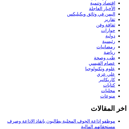
اقتصاد وتنمية
الأخبار العاجلة
اليمن في وثائق ويكيليكس
تقارير
ثقافة وفن
حوارات
دولية
رئيسية
رمضانيات
رياضة
طب وصحة
عصام القيسي
علوم وتكنولوجيا
علي عزي
كاريكاتير
كتابات
محليات
منوعات
اخر المقالات
موظفو إذاعة الجوف المحلية يطالبون بإنقاذ الإذاعة وصرف
مستحقاتهم المالية