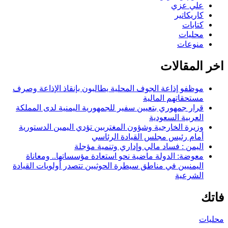
علي عزي
كاريكاتير
كتابات
محليات
منوعات
اخر المقالات
موظفو إذاعة الجوف المحلية يطالبون بإنقاذ الإذاعة وصرف
مستحقاتهم المالية
قرار جمهوري بتعيين سفير للجمهورية اليمنية لدى المملكة
العربية السعودية
وزيرة الخارجية وشؤون المغتربين تؤدي اليمين الدستورية
أمام رئيس مجلس القيادة الرئاسي
اليمن : فساد مالي وإداري وتنمية مؤجلة
معوضة: الدولة ماضية نحو استعادة مؤسساتها.. ومعاناة
اليمنيين في مناطق سيطرة الحوثيين تتصدر أولويات القيادة
الشرعية
فاتك
محليات