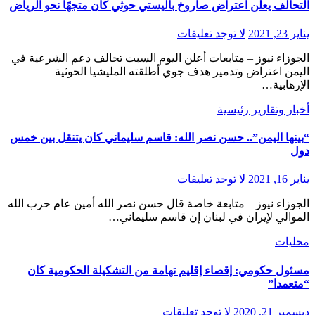
التحالف يعلن اعتراض صاروخ باليستي حوثي كان متجهًا نحو الرياض
يناير 23, 2021
لا توجد تعليقات
الجوزاء نيوز – متابعات أعلن اليوم السبت تحالف دعم الشرعية في
اليمن اعتراض وتدمير هدف جوي أطلقته المليشيا الحوثية
الإرهابية…
أخبار وتقارير
رئيسية
“بينها اليمن”.. حسن نصر الله: قاسم سليماني كان يتنقل بين خمس
دول
يناير 16, 2021
لا توجد تعليقات
الجوزاء نيوز – متابعة خاصة قال حسن نصر الله أمين عام حزب الله
الموالي لإيران في لبنان إن قاسم سليماني…
محليات
مسئول حكومي: إقصاء إقليم تهامة من التشكيلة الحكومية كان
“متعمدا”
ديسمبر 21, 2020
لا توجد تعليقات