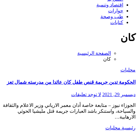
اقتصاد وتنمية
حوارات
طب وصحة
كتابات
كان
الصفحة الرئيسية
كان
محليات
الحكومة تدين جريمة قنص طفل كان عائدا من مدرسته شمال تعز
ديسمبر 29, 2021
لا توجد تعليقات
الجوزاء نيوز – متابعة خاصة أدان معمر الارياني وزير الاعلام والثقافة
والسياحة، واستنكر باشد العبارات جريمة قتل مليشيا الحوثي
الارهابية…
رئيسية
محليات