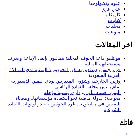
علوم وتكنولوجيا
علي عزي
كاريكاتير
كتابات
محليات
منوعات
اخر المقالات
موظفو إذاعة الجوف المحلية يطالبون بإنقاذ الإذاعة وصرف
مستحقاتهم المالية
قرار جمهوري بتعيين سفير للجمهورية اليمنية لدى المملكة
العربية السعودية
وزيرة الخارجية وشؤون المغتربين تؤدي اليمين الدستورية
أمام رئيس مجلس القيادة الرئاسي
اليمن : فساد مالي وإداري وتنمية مؤجلة
معوضة: الدولة ماضية نحو استعادة مؤسساتها.. ومعاناة
اليمنيين في مناطق سيطرة الحوثيين تتصدر أولويات القيادة
الشرعية
فاتك