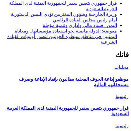
قرار جمهوري بتعيين سفير للجمهورية اليمنية لدى المملكة
العربية السعودية
وزيرة الخارجية وشؤون المغتربين تؤدي اليمين الدستورية
أمام رئيس مجلس القيادة الرئاسي
اليمن : فساد مالي وإداري وتنمية مؤجلة
معوضة: الدولة ماضية نحو استعادة مؤسساتها.. ومعاناة
اليمنيين في مناطق سيطرة الحوثيين تتصدر أولويات القيادة
الشرعية
فاتك
محليات
موظفو إذاعة الجوف المحلية يطالبون بإنقاذ الإذاعة وصرف
مستحقاتهم المالية
رئيسية
قرار جمهوري بتعيين سفير للجمهورية اليمنية لدى المملكة العربية
السعودية
رئيسية