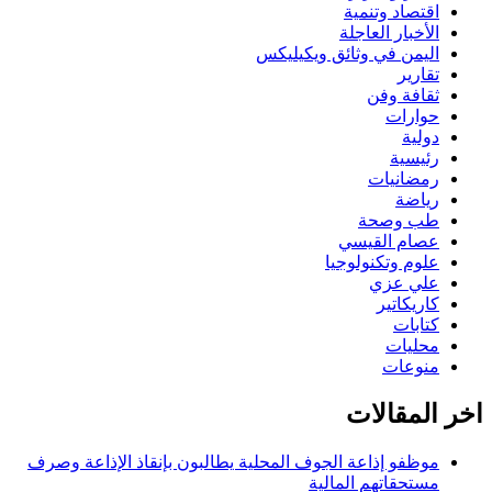
اقتصاد وتنمية
الأخبار العاجلة
اليمن في وثائق ويكيليكس
تقارير
ثقافة وفن
حوارات
دولية
رئيسية
رمضانيات
رياضة
طب وصحة
عصام القيسي
علوم وتكنولوجيا
علي عزي
كاريكاتير
كتابات
محليات
منوعات
اخر المقالات
موظفو إذاعة الجوف المحلية يطالبون بإنقاذ الإذاعة وصرف
مستحقاتهم المالية