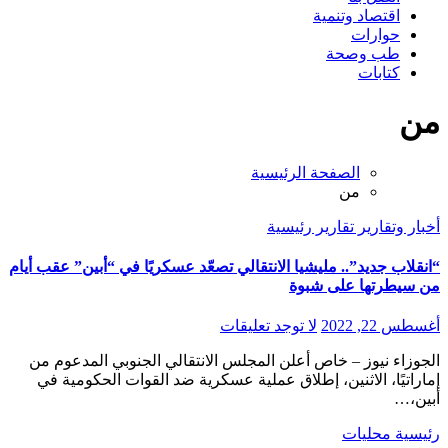
اقتصاد وتنمية
حوارات
طب وصحة
كتابات
من
الصفحة الرئيسية
من
أخبار وتقارير
تقارير
رئيسية
“انقلاب جديد”.. مليشيا الانتقالي تصعّد عسكريًا في “أبين” عقب أيام
من سيطرتها على شبوة
أغسطس 22, 2022
لا توجد تعليقات
الجوزاء نيوز – خاص أعلن المجلس الانتقالي الجنوبي المدعوم من
إماراتيًا، الاثنين، إطلاق عملية عسكرية ضد القوات الحكومية في
أبين،…
رئيسية
محليات