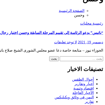
الصفحة الرئيسية
وحسن
رئيسية
محليات
“باتيس” يدعو الرئاسة إلى تقييم المرحلة السابقة وحسن اختيار رجال ا
ديسمبر 19, 2021
لا توجد تعليقات
الجوزاء نيوز – متابعة خاصة دعا عضو مجلس الشورى الشيخ صلاح بات
البحث
عن:
تصنيفات الاخبار
أحوال الطقس
أخبار وتقارير
اقتصاد وتنمية
الأخبار العاجلة
اليمن في وثائق ويكيليكس
تقارير