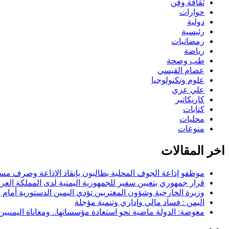
ثقافة وفن
حوارات
دولية
رئيسية
رمضانيات
رياضة
طب وصحة
عصام القيسي
علوم وتكنولوجيا
علي عزي
كاريكاتير
كتابات
محليات
منوعات
اخر المقالات
موظفو إذاعة الجوف المحلية يطالبون بإنقاذ الإذاعة وصرف مستح
قرار جمهوري بتعيين سفير للجمهورية اليمنية لدى المملكة العرب
وزيرة الخارجية وشؤون المغتربين تؤدي اليمين الدستورية أمام
اليمن : فساد مالي وإداري وتنمية مؤجلة
معوضة: الدولة ماضية نحو استعادة مؤسساتها.. ومعاناة اليمنيي