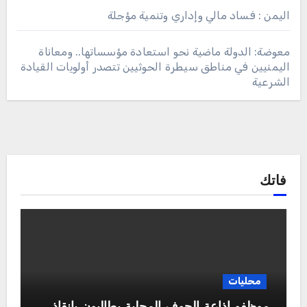
اليمن : فساد مالي وإداري وتنمية مؤجلة
معوضة: الدولة ماضية نحو استعادة مؤسساتها.. ومعاناة
اليمنيين في مناطق سيطرة الحوثيين تتصدر أولويات القيادة
الشرعية
فاتك
محليات