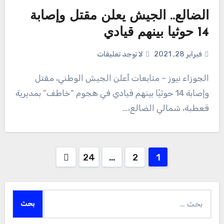
الضالع.. الجيش يعلن مقتل وإصابة
14 حوثيا بينهم قيادي
فبراير 28, 2021
لا توجد تعليقات
الجوزاء نيوز – متابعات أعلن الجيش الوطني، مقتل
وإصابة 14 حوثيًا بينهم قيادي في هجوم “خاطف” بمديرية
قعطبة، شمالي الضالع،…
Posts
24
…
2
1
pagination
البحث
عن: