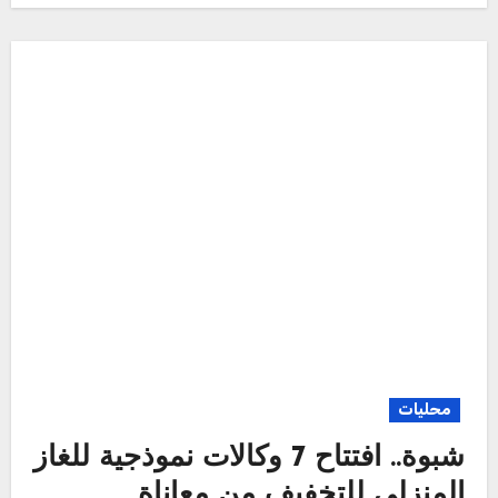
محليات
شبوة.. افتتاح 7 وكالات نموذجية للغاز
المنزلي للتخفيف من معاناة