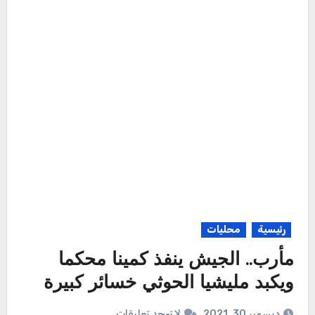
رئيسية
محليات
مأرب.. الجيش ينفذ كمينا محكما
ويكبد مليشيا الحوثي خسائر كبيرة
ديسمبر 30, 2021
لا توجد تعليقات