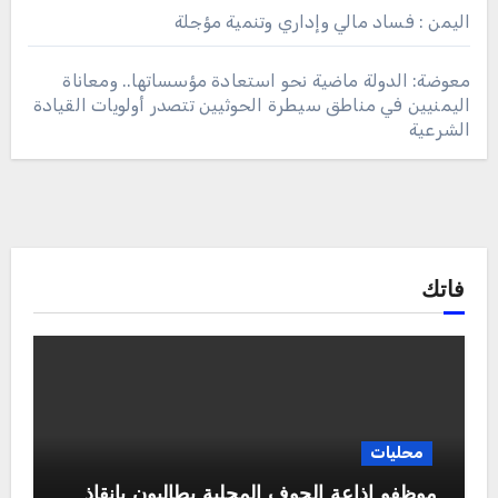
اليمن : فساد مالي وإداري وتنمية مؤجلة
معوضة: الدولة ماضية نحو استعادة مؤسساتها.. ومعاناة
اليمنيين في مناطق سيطرة الحوثيين تتصدر أولويات القيادة
الشرعية
فاتك
محليات
موظفو إذاعة الجوف المحلية يطالبون بإنقاذ