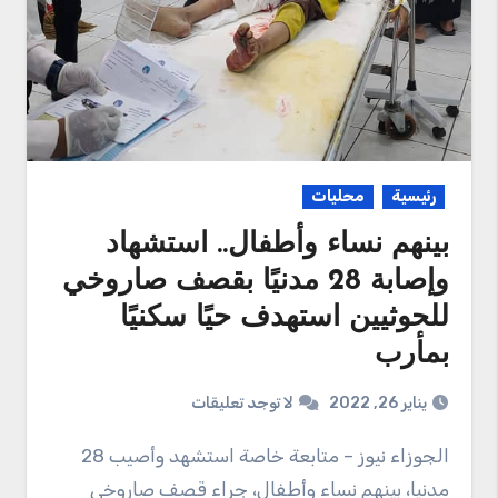
رئيسية
محليات
بينهم نساء وأطفال.. استشهاد
وإصابة 28 مدنيًا بقصف صاروخي
للحوثيين استهدف حيًا سكنيًا
بمأرب
يناير 26, 2022
لا توجد تعليقات
الجوزاء نيوز – متابعة خاصة استشهد وأصيب 28
مدنيا، بينهم نساء وأطفال، جراء قصف صاروخي