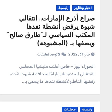
أخبار وتقارير
رئيسية
صراع أذرع الإمارات.. انتقالي
شبوة يرفض أنشطة نفذها
المكتب السياسي لـ”طارق صالح”
ويصفها بـ (المشبوهة)
يناير 31, 2022
لا توجد تعليقات
الجوزاء نيوز – خاص أعلنت مليشيا المجلس
الانتقالي المدعومة إماراتيًا بمحافظة شبوة الأحد،
رفضها القاطع لأنشطة نفذها ما يسمى بـ…
رئيسية
محليات