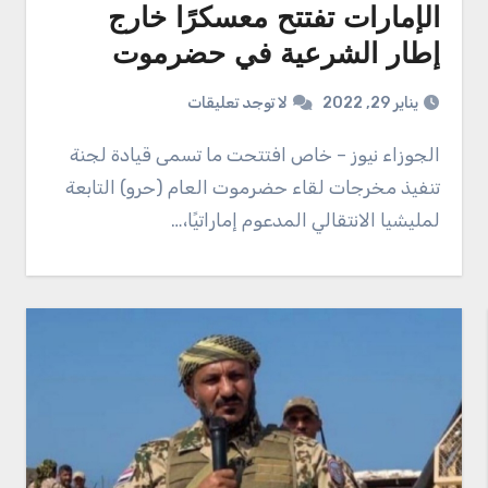
الإمارات تفتتح معسكرًا خارج
إطار الشرعية في حضرموت
يناير 29, 2022
لا توجد تعليقات
الجوزاء نيوز – خاص افتتحت ما تسمى قيادة لجنة
تنفيذ مخرجات لقاء حضرموت العام (حرو) التابعة
لمليشيا الانتقالي المدعوم إماراتيًا،…