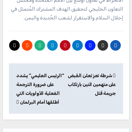
الانخراط في تعاون أوسع بين الأمم المتحدة ومجلس
التعاون الخليجي لتحقيق الهدف المشترك المُتمثل في
إحلال السلام والاستقرار لشعب الحُديدة واليمن.
تصفّح
شرطة تعز تعلن القبض
“الرئيس العليمي” يشدد
المقالات
على متهمين اثنين بارتكاب
على ضرورة الترجمة
جريمة قتل
الفعلية للأولويات التي
أطلقها أمام البرلمان